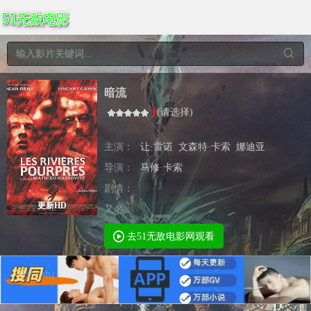
暗流
0
(
请选择
)
主演：
让·雷诺
文森特·卡索
娜迪亚
导演：
马修·卡索
剧情：
更新HD
又名：
去51无敌电影网观看