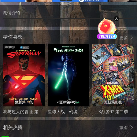
剧情介绍
X
猜你喜欢
更多
更新第09集
更新第08集
更新第08集
我与超人的冒险 第三季
星球大战：幻境 — 第九个绝地武士
X战警97 第二季
相关热播
更多