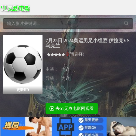
7月25日 2024奥运男足小组赛 伊拉克VS
乌克兰
0
(
请选择
)
主演：
内详
导演：
内详
剧情：
更新HD
又名：
去51无敌电影网观看