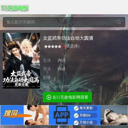
太监武帝功法自动大圆满
0
(
请选择
)
主演：
内详
导演：
内详
剧情：
更新全集
又名：
去51无敌电影网观看