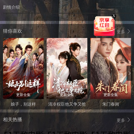
剧情介绍
X
猜你喜欢
更多
更新全集
更新全集
更新全集
娘子，别这样
清冷权臣他又争又抢
朱门春闺
相关热播
更多