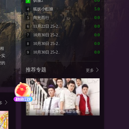
驯服2
0.0
3
狐妖小红娘
5.0
4
向光而行
0.0
5
11月22日 25-2..
0.0
6
10月30日 25-2..
0.0
7
10月30日 25-2..
0.0
8
其相
10月30日 25-2..
0.0
9
一实
密的
推荐专题
更多
X
多
MB卖身男孩电影合集
1.0