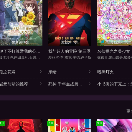
更新第06集
更新第09集
更新第28集
说了不打算爱我的公爵继承人，不知为何对我宠爱有加
我与超人的冒险 第三季
名侦探光之美少女
榎木淳弥,内田真礼,石川由依,
爱丽丝·李,杰克·奎德,卢卡斯
鬼之花嫁
摩绪
暗黑灯火
岩元前辈的推荐
死神 千年血战篇 ..
小书痴的下克上：为
更
8.0
2.0
9.0