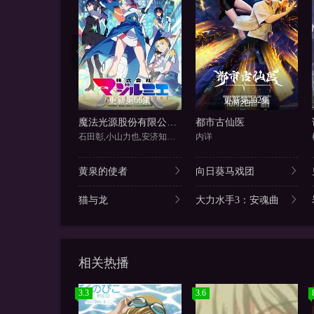
更新第06集
更新第202集
魔法光源股份有限公司 第二季
都市古仙医
石田彰,小山力也,安济知佳,石
内详
黄泉的使者
向日葵马戏团
猫与龙
大力水手3：安魂曲
相关热播
3.3
3.6