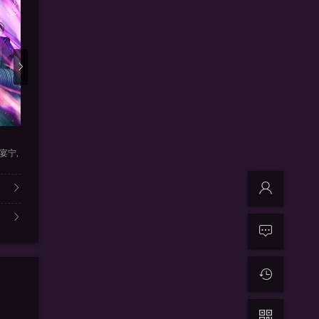
更新136
更新118
更
愿以辰光挽君心
一等家丁
我为邪帝
宴宁,
梓辰,莱莱
枫茗,橙璃,罗梓弦,谢必安,羽
内详