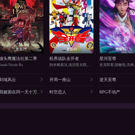
更新21
更新49
更新157
猫头鹰魔法社第二季
机界战队全开者
星河至尊
Sarah-Nicole Ro
驹木根葵汰,浅沼晋太郎,梶裕贵
史克郎君,陆敏悦,关帅,
剑域风云
开局一座山
逆天至尊
我被困在同一天十万..
时空恋人
RPG不动产