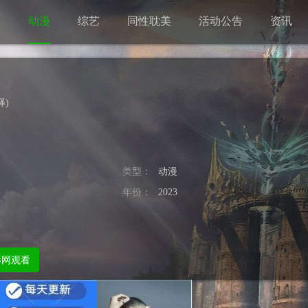
剧
动漫
综艺
同性耽美
活动公告
资讯
择
)
类型：
动漫
年份：
2023
影网观看