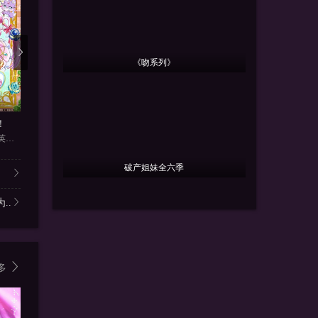
《吻系列》
更新第681集
更新第05集
更新
！
武神主宰
花织同学转生后还是想干架
梶裕贵,东山奈央,加藤英美里,
许子尧,唐泽宗,陈帅,吴凡,孙
福山润,关根明良,星希成奏,上
破产姐妹全六季
..
多
3.0
3.0
9.0