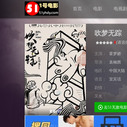
首页
电影
电视
吹梦无踪
0
(
请选
主演：
霍梦娇
导演：
袁楠茜
地区：
中国大陆
语言：
宜宾话
剧情：
又名：
去51无敌电
更新HD