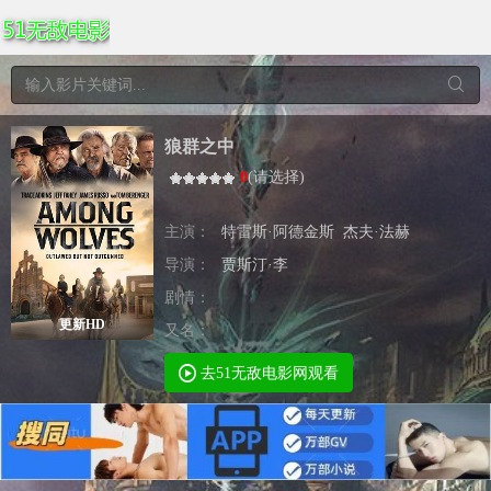
狼群之中
0
(
请选择
)
主演：
特雷斯·阿德金斯
杰夫·法赫
导演：
贾斯汀·李
剧情：
更新HD
又名：
去51无敌电影网观看