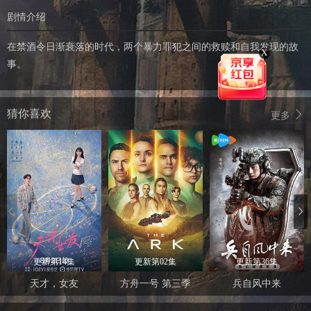
剧情介绍
在禁酒令日渐衰落的时代，两个暴力罪犯之间的救赎和自我发现的故
X
事。
猜你喜欢
更多
更新第14集
更新第02集
更新第36集
天才，女友
方舟一号 第三季
兵自风中来