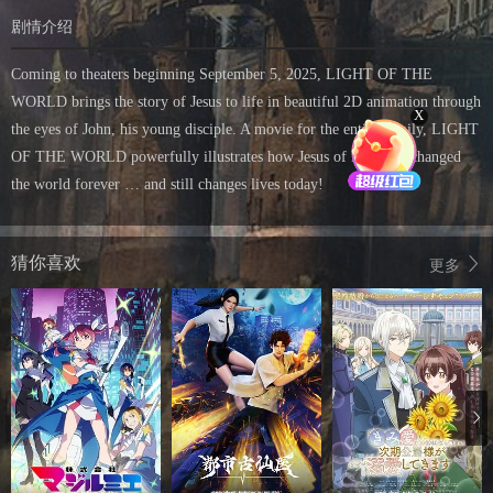
剧情介绍
Coming to theaters beginning September 5, 2025, LIGHT OF THE
WORLD brings the story of Jesus to life in beautiful 2D animation through
X
the eyes of John, his young disciple. A movie for the entire family, LIGHT
OF THE WORLD powerfully illustrates how Jesus of Nazareth changed
the world forever … and still changes lives today!
猜你喜欢
更多