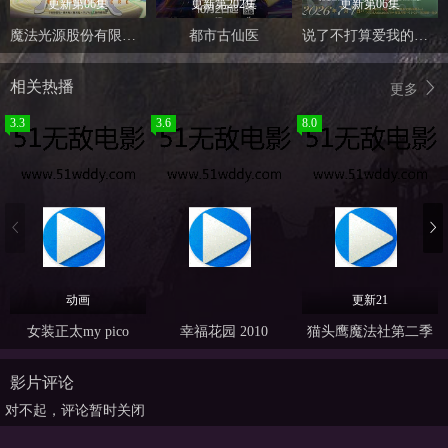
更新第06集
更新第202集
更新第06集
魔法光源股份有限公司 第二季
都市古仙医
说了不打算爱我的公爵继承人，不知为何对我宠爱有加
相关热播
更多
3.3
3.6
8.0
动画
更新21
女装正太my pico
幸福花园 2010
猫头鹰魔法社第二季
影片评论
对不起，评论暂时关闭