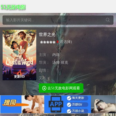
世界之光
0
(
请选择
)
主演：
内详
导演：
汤姆·班克
剧情：
更新HD
又名：
去51无敌电影网观看