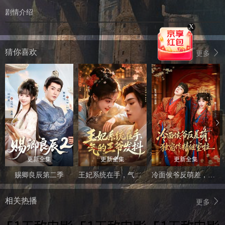
剧情介绍
X
猜你喜欢
更多
更新全集
更新全集
更新全集
赐卿良辰第二季
王妃系统在手，气的王爷发抖
冷面侯爷反萌差，独宠作精继室啦
相关热播
更多