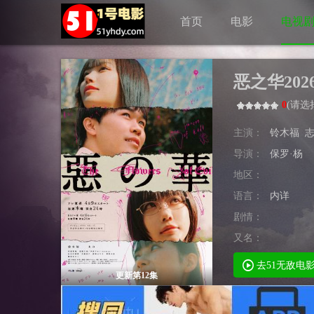
首页
电影
电视
恶之华202
0
(
请选
主演：
铃木福
导演：
保罗·杨
地区：
语言：
内详
剧情：
又名：
去51无敌电
更新第12集