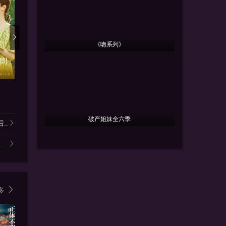
《吻系列》
更新第95集
更新第05集
更新
风，带有香气
老公要求我去出轨
见上爱,上坂树里,水野美纪,早
滨津隆之,佐野玲於,山野海,叶
破产姐妹全六季
..
.
多
6.0
4.0
9.0