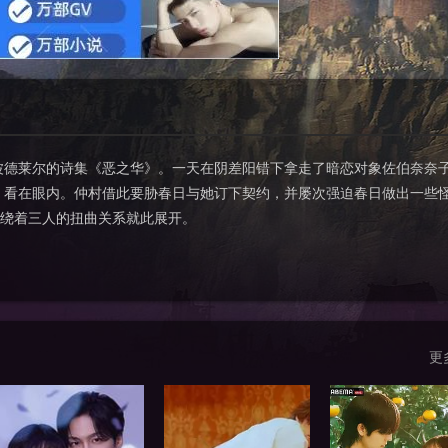
波德莱尔的诗集《恶之华》。一天在阴差阳错下拿走了暗恋对象佐伯奈奈
）看在眼内。仲村借此要胁春日与她订下契约，并屡次强迫春日做出一些
绕着三人的扭曲关系就此展开。
更