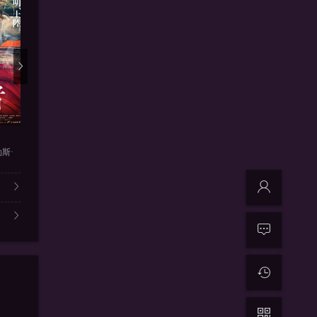
更新11
更新第09集
更新
恋爱漫画家
隔壁的力
影响
勒斯·
铃木亮平,吉冈里帆,片冈爱之助
松本润 , 小泽征悦 , 映美
桥本环奈 , 