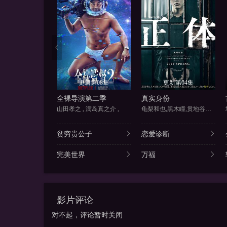
更新第08集
更新第04集
全裸导演第二季
真实身份
山田孝之 , 满岛真之介 ,
龟梨和也,黑木瞳,贯地谷栞,市
贫穷贵公子
恋爱诊断
完美世界
万福
影片评论
对不起，评论暂时关闭