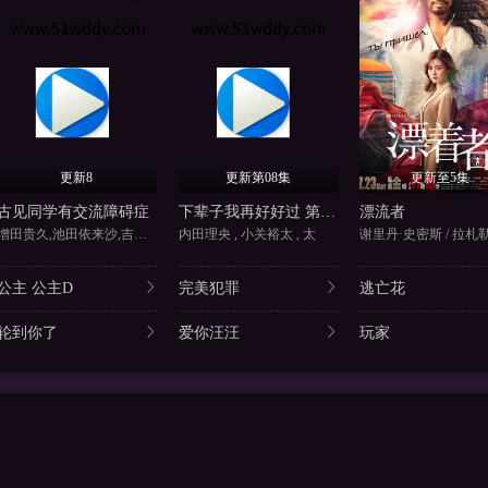
更新8
更新第08集
更新至5集
古见同学有交流障碍症
下辈子我再好好过 第二季
漂流者
增田贵久,池田依来沙,吉川爱,
内田理央 , 小关裕太 , 太
谢里丹·史密斯 / 拉札
公主 公主D
完美犯罪
逃亡花
轮到你了
爱你汪汪
玩家