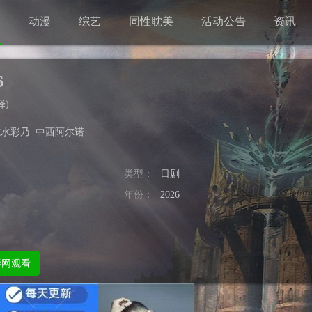
剧
动漫
综艺
同性耽美
活动公告
资讯
6
择
)
志水彩乃
中西阿尔诺
类型：
日剧
年份：
2026
影网观看