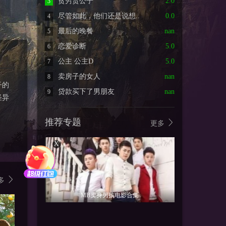
贫穷贵公子
2.0
3
尽管如此，他们还是说想..
0.0
4
最后的晚餐
nan
5
恋爱诊断
5.0
6
公主 公主D
5.0
7
卖房子的女人
nan
8
子的
贷款买下了男朋友
nan
9
怪异
推荐专题
更多
X
多
MB卖身男孩电影合集