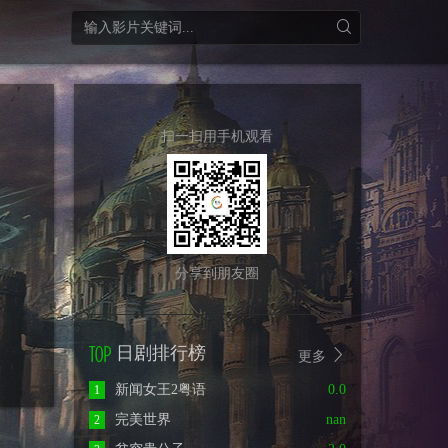
扫一扫用手机观看
分享到朋友圈
日剧排行榜
更多
新闻女王2粤语
0.0
1
完美世界
nan
2