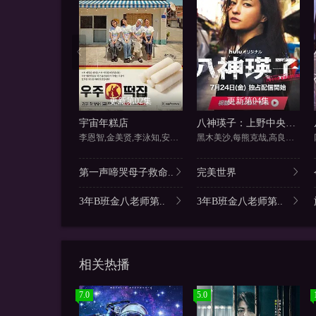
更新第02集
更新第04集
宇宙年糕店
八神瑛子：上野中央署组织犯罪对策课
李恩智,金美贤,李泳知,安宥真
黑木美沙,每熊克哉,高良健吾,
第一声啼哭母子救命..
完美世界
3年B班金八老师第..
3年B班金八老师第..
相关热播
7.0
5.0