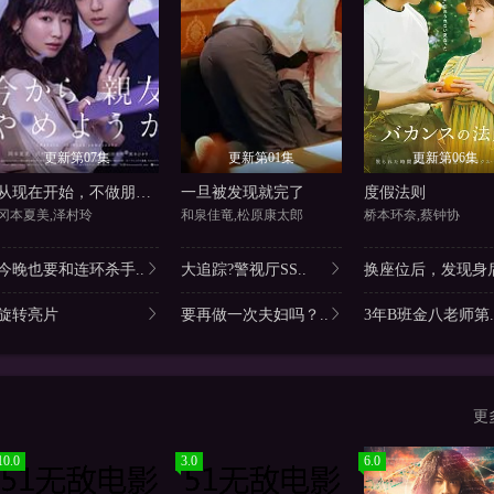
更新第07集
更新第01集
更新第06集
从现在开始，不做朋友了吧。
一旦被发现就完了
度假法则
冈本夏美,泽村玲
和泉佳竜,松原康太郎
桥本环奈,蔡钟协
今晚也要和连环杀手..
大追踪?警视厅SS..
换座位后，发现身后
旋转亮片
要再做一次夫妇吗？..
3年B班金八老师第.
更
10.0
3.0
6.0