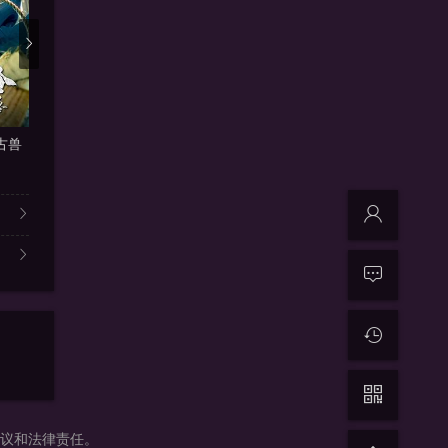
更新1080P
更新1080P
更新
古兽
强迫症联欢会
死于枪战
最佳销售
萝西·德·帕尔马,阿德里安·拉
迪耶戈·博内塔,亚历珊德拉·达
迈克尔·凯恩
争议和法律责任。