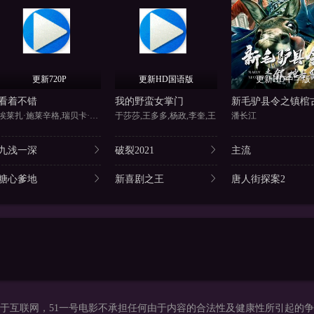
更新720P
更新HD国语版
更新HD中字版
看着不错
我的野蛮女掌门
新毛驴县令之镇棺
埃莱扎·施莱辛格,瑞贝卡·瑞滕
于莎莎,王多多,杨政,李奎,王
潘长江
九浅一深
破裂2021
主流
糖心爹地
新喜剧之王
唐人街探案2
于互联网，51一号电影不承担任何由于内容的合法性及健康性所引起的