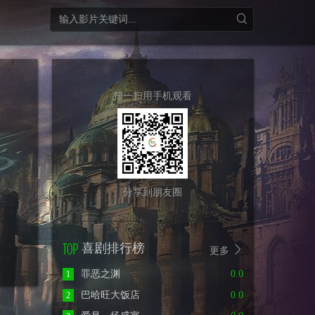
扫一扫用手机观看
分享到朋友圈
喜剧排行榜
更多
罪恶之渊
0.0
1
巴哈旺大饭店
0.0
2