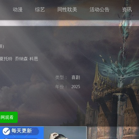
剧
动漫
综艺
同性耽美
活动公告
资讯
择
)
·夏托特
乔纳森·科恩
类型：
喜剧
年份：
2025
影网观看