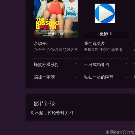
更新1080P
更新HD
亲吻亭3
我的选美梦
乔伊·金,乔尔·考特尼,雅各布
亚历克斯·韦特尔,帕斯卡·艾比
蜂蜜柠檬苏打
不日成婚粤语
骗徒一家亲
粘在一起的隔离
影片评论
对不起，评论暂时关闭
本网站内容收集