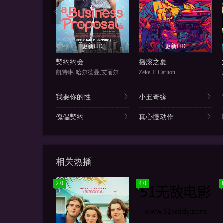
更新HD
更新HD
契约约会
摇滚之夏
凯特琳·哈尔德曼,艾丽尔·塔图
Zeke·F·Carlton·
我要你的性
小丑奇缘
傀儡契约
真心慢动作
相关热播
2.0
4.0