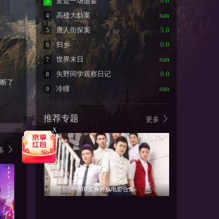
爱是一场盛宴
0.0
3
高楼大劫案
nan
4
唐人街探案
5.0
5
归乡
0.0
6
世界末日
nan
7
矢野同学观察日记
0.0
8
断了
冷瞳
nan
9
推荐专题
更多
X
多
MB卖身男孩电影合集