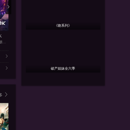
《吻系列》
更新第46集
更新第46集
更
K
假面骑士ZEZTZ日语
假面骑士ZEZTZ国语
狂唱下半
入野自由,潘惠美,黑泽朋世,田
今井龙太郎,堀口真帆,三岛健太
今井龙太郎,堀口真帆,三岛健太
孔明,申河均
破产姐妹全六季
多
4.0
1.0
7.0