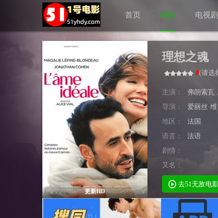
首页
电影
电视
理想之魂
0
(
请选
主演：
弗朗索瓦
导演：
爱丽丝·维
地区：
法国
语言：
法语
剧情：
又名：
去51无敌电
更新HD