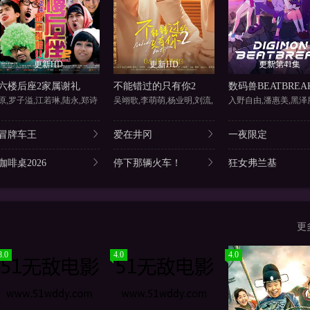
更新HD
更新HD
更新第41集
六楼后座2家属谢礼
不能错过的只有你2
数码兽BEATBREA
原,罗子溢,江若琳,陆永,郑诗
吴翊歌,李萌萌,杨业明,刘流,
冒牌车王
爱在井冈
一夜限定
咖啡桌2026
停下那辆火车！
狂女弗兰基
更
8.0
4.0
4.0