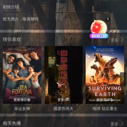
剧情介绍
X
暂无简介，敬请期待
猜你喜欢
更多
更新第05集
更新HD
更新第08集
幸运女神
因爱而伟大
地球·劫后重生
相关热播
更多