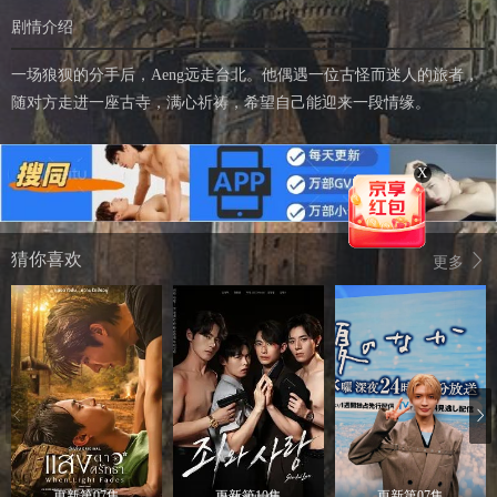
剧情介绍
一场狼狈的分手后，Aeng远走台北。他偶遇一位古怪而迷人的旅者，
随对方走进一座古寺，满心祈祷，希望自己能迎来一段情缘。
X
猜你喜欢
更多
更新第07集
更新第10集
更新第07集