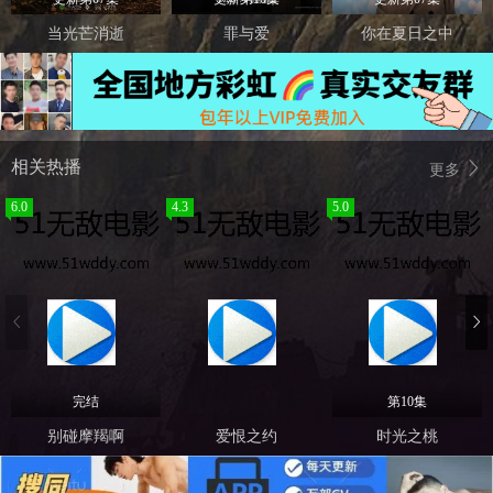
当光芒消逝
罪与爱
你在夏日之中
相关热播
更多
6.0
4.3
5.0
完结
第10集
别碰摩羯啊
爱恨之约
时光之桃