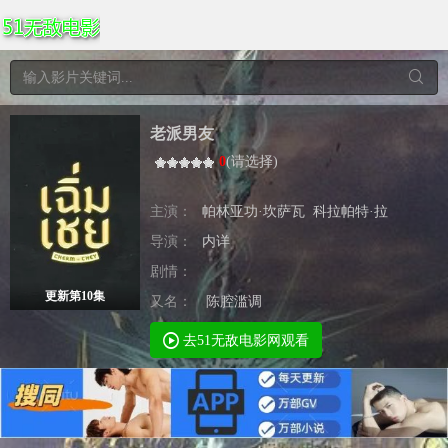
老派男友
0
(
请选择
)
主演：
帕林亚功·坎萨瓦
科拉帕特·拉
导演：
内详
剧情：
更新第10集
又名：
陈腔滥调
去51无敌电影网观看