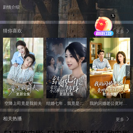
剧情介绍
X
猜你喜欢
更多
更新全集
更新全集
更新全集
空降上司竟是我前夫
结婚七年，我竟是老公小青梅的替身
我的闪婚老公竟对我蓄谋已久
相关热播
更多