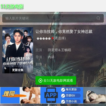
让你当技师，你竟然娶了女神总裁
0
(
请选择
)
主演：
田星熠＆王畅唱
导演：
内详
剧情：
更新全集
又名：
去51无敌电影网观看