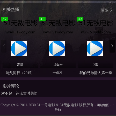
相关热播
更多
3.7
4.0
4.3
高清
16集全
HD
与父同行（2015）
一年生
我的兄弟情人第一季
影片评论
对不起，评论暂时关闭
Copyright © 2011-2030 51一号电影 & 51无敌电影 版权所有 -
-
网站地图
51
导航