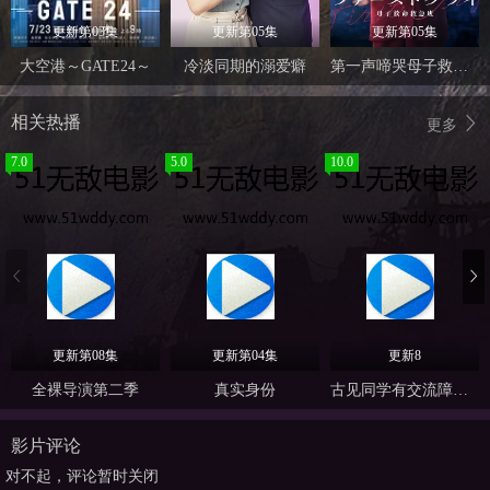
更新第03集
更新第05集
更新第05集
大空港～GATE24～
冷淡同期的溺爱癖
第一声啼哭母子救命急救班
相关热播
更多
7.0
5.0
10.0
更新第08集
更新第04集
更新8
全裸导演第二季
真实身份
古见同学有交流障碍症
影片评论
对不起，评论暂时关闭