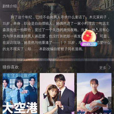
剧情介绍
到了这个年纪，已经不会向男人寻求什么童话了。木元茉莉子，
35岁，单身，职业是自由撰稿人。她偶然进了一家小料理店，与店主
X
森原先生一拍即合，度过了一个久违的激情夜晚。当然，她既没有心
力与萍水相逢的男人谈恋爱，也没打算把那一夜发展成回忆。 可是，
在采访现场，她竟然与他重逢了——！？ 35岁，本以为现在恋爱什么
的太不现实了，却…… 本剧改编自蜜柑子同名漫画。
猜你喜欢
更多