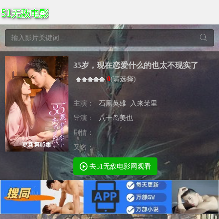
35岁，现在恋爱什么的也太不现实了
0
(
请选择
)
主演：
石黑英雄
入来茉里
导演：
八十岛美也
剧情：
更新第05集
又名：
去51无敌电影网观看