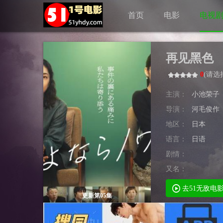
首页
电影
电视
再见黑色
0
(
请选
主演：
小池荣子
导演：
河毛俊作
地区：
日本
语言：
日语
剧情：
又名：
去51无敌电
更新第05集