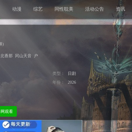
剧
动漫
综艺
同性耽美
活动公告
资讯
择
)
北香那
冈山天音
户
类型：
日剧
年份：
2026
影网观看