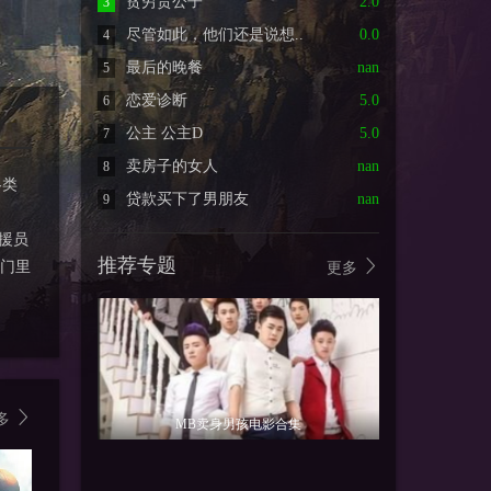
贫穷贵公子
2.0
3
尽管如此，他们还是说想..
0.0
4
最后的晚餐
nan
5
恋爱诊断
5.0
6
公主 公主D
5.0
7
卖房子的女人
nan
8
各类
贷款买下了男朋友
nan
9
援员
推荐专题
门里
更多
多
MB卖身男孩电影合集