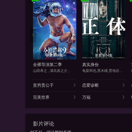
更新第08集
更新第04集
全裸导演第二季
真实身份
山田孝之 , 满岛真之介 ,
龟梨和也,黑木瞳,贯地谷栞,市
贫穷贵公子
恋爱诊断
完美世界
万福
影片评论