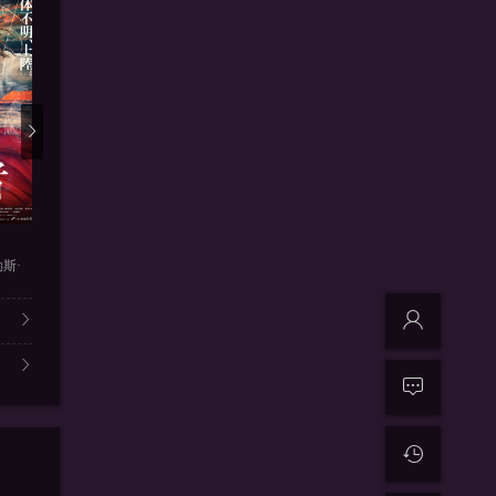
更新11
更新第09集
更新
恋爱漫画家
隔壁的力
影响
勒斯·
铃木亮平,吉冈里帆,片冈爱之助
松本润 , 小泽征悦 , 映美
桥本环奈 , 