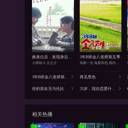
更新第01集
更新第23集
换座位后，发现身后的男生好像喜欢我
3年B班金八老师第五季
小西咏斗,元之介
高桥一生,龟梨和也,堀内正美,
3年B班金八老师第..
再见黑色
你的喜欢无与伦比
35岁，现在恋爱什..
相关热播
7.0
5.0