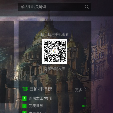
扫一扫用手机观看
分享到朋友圈
日剧排行榜
更多
新闻女王2粤语
0.0
1
完美世界
nan
2