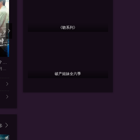
《吻系列》
更新第12集
更新第23集
更新
要再做一次夫妇吗？～伪装夫妇～
3年B班金八老师第三季
3年B班金八老师第一季
3年B班金
森迫永依,前田公辉,桃月梨子,
浅野忠信,Masato·Hag
鹤见辰吾,倍赏美津子,武田铁矢
武田铁矢
破产姐妹全六季
多
6.0
4.0
9.0