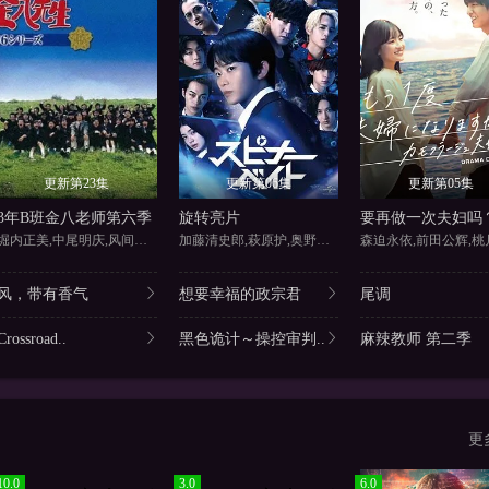
更新第23集
更新第06集
更新第05集
3年B班金八老师第六季
旋转亮片
堀内正美,中尾明庆,风间俊介,
加藤清史郎,萩原护,奥野壮,高
风，带有香气
想要幸福的政宗君
尾调
Crossroad..
黑色诡计～操控审判..
麻辣教师 第二季
更
10.0
3.0
6.0