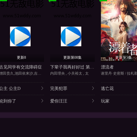
更新8
更新第08集
更新至5集
古见同学有交流障碍症
下辈子我再好好过 第二季
漂流者
增田贵久,池田依来沙,吉川爱,
内田理央 , 小关裕太 , 太
谢里丹·史密斯 / 拉札
公主 公主D
完美犯罪
逃亡花
轮到你了
爱你汪汪
玩家