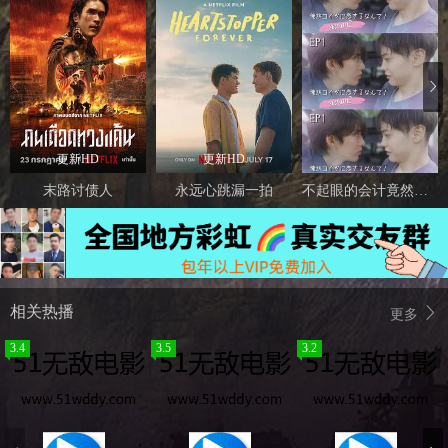
更新HD
更新HD
末路讨债人
永远心跳漏一拍
不起眼的会计竟然是牛郎 第二季
相关热播
更多
3.4
3.5
3.2