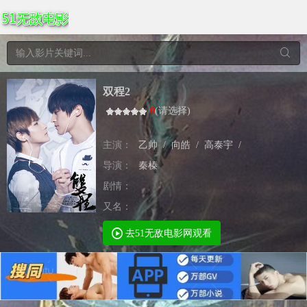
双程2
0
(
请选择
)
主演：
乙帅
/
向皓
/
高泰宇
/
导演：
秦榛
剧情：
又名：
去51无敌电影网观看