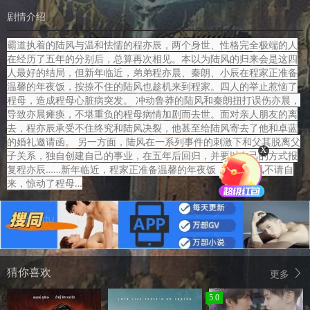
剧情介绍
霸道执着的陆风与温和怯懦的程亦辰，两个身世、性格完全极端的人
在经历了五年的分别后，总算再次相见。本以为陆风的归来会是这四
人最好的结局，但新年临近，弟弟程亦晨、秦朗、小辰在程家正准备
温馨的年夜饭，按捺不住的陆风也趁机来到程家。四人的举止惹恼了
程母，造成程母心脏病突发。 冲动鲁莽的陆风和秦朗扭打误伤亦晨，
导致亦晨瘫痪，不堪重负的程母病情加剧而去世。面对亲人朋友的离
去，程亦辰承受不住终究和陆风决裂，他甚至给陆风寄去了他和卓蓝
的婚礼邀请函。 另一方面，陆风在一系列事件的刺激下和父其脱离父
X
子关系，独自创建自己的事业，在五年后回归，并要以自己的方式报
复程亦辰……新年临近，程家正准备温馨的年夜饭，不料陆风不请自
来，惊动了程母…
猜你喜欢
更多
5.0