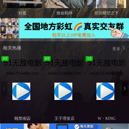
完结
针香
致命羁绊
那片晴空之下
相关热播
更多
4.0
6.0
3.0
顾禁南囚
王子理发店
W・KING