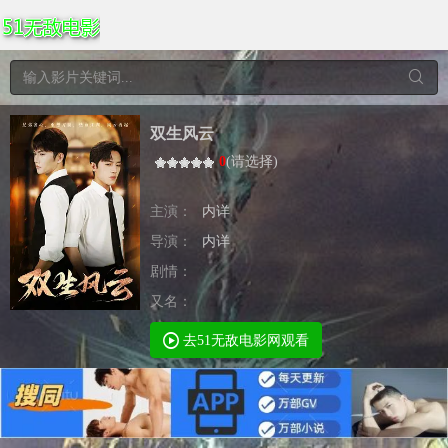
双生风云
0
(
请选择
)
主演：
内详
导演：
内详
剧情：
又名：
去51无敌电影网观看