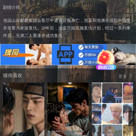
剧情介绍
池远山在麒麟集团会客厅中遭遇背叛身亡，池宴和池渊在混乱中逃生
并发誓为家族复仇。20年后，池宴开始实施复仇计划，经过一系列事
件后，兄弟二人重逢并成功复仇。
X
猜你喜欢
更多