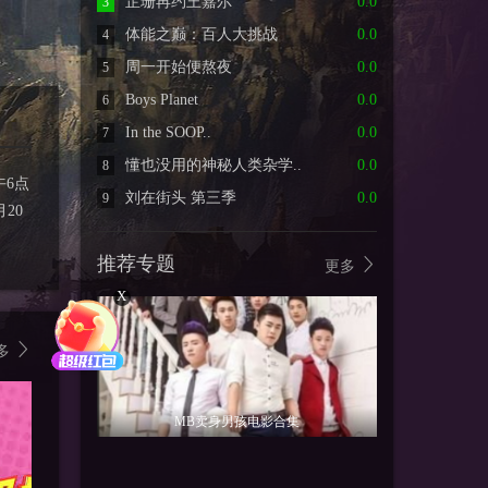
芷珊再约王嘉尔
0.0
3
体能之巅：百人大挑战
0.0
4
周一开始便熬夜
0.0
5
Boys Planet
0.0
6
In the SOOP..
0.0
7
懂也没用的神秘人类杂学..
0.0
8
午6点
刘在街头 第三季
0.0
9
20
推荐专题
更多
X
多
MB卖身男孩电影合集