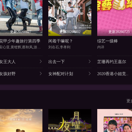
更新20260627
更新20260802
更新20260725
花甲少年趣旅行第四季
闲着干嘛呢？
综艺一级棒
安心亚,黄镫辉,蔡秋凤,游安顺
刘在石,李孝利
内详
女王大人
出去一下
芷珊再约王嘉尔
女孩好野
女神配对计划
2020香港小姐竞..
更