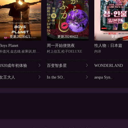
更新20230421
更新20240422
更新6
Boys Planet
周一开始便熬夜
性人物：日本篇
朴道河,金志雄,崔乘训,郑民圭
村上信五,松子DELUXE
内详
1920成年初体验
百变智多星
WONDERLAND
女王大人
In the SO..
aespa Syn..