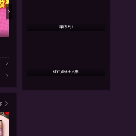
《吻系列》
更新20260725
更新第26集
更新2
超级冰冰Show
中年好声音4
我是单身
内详
车婉婉,玛利亚,周国丰,张佳添
破产姐妹全六季
多