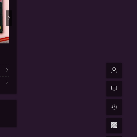
更新20231227
更新113
刘在街头 第三季
有点心机又如何
体能之巅
刘在锡,曹世镐
山里亮太,田中美奈实,弘中绫香
秋山成勋,沈