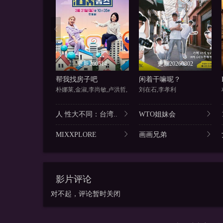
更新260514
更新20260802
帮我找房子吧
闲着干嘛呢？
朴娜莱,金淑,李尚敏,卢洪哲,
刘在石,李孝利
人 性大不同：台湾..
WTO姐妹会
MIXXPLORE
画画兄弟
影片评论
对不起，评论暂时关闭