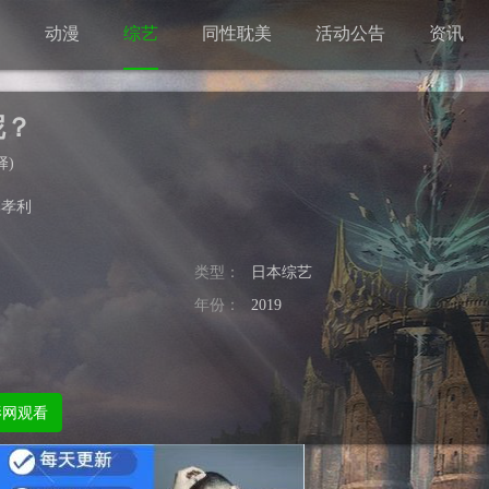
剧
动漫
综艺
同性耽美
活动公告
资讯
呢？
择
)
李孝利
类型：
日本综艺
年份：
2019
影网观看