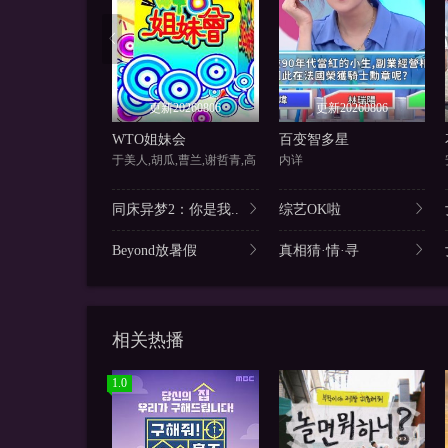
更新20260806
更新20260806
WTO姐妹会
百变智多星
于美人,胡瓜,曹兰,谢哲青,高
内详
同床异梦2：你是我..
综艺OK啦
Beyond放暑假
真相猜·情·寻
相关热播
1.0