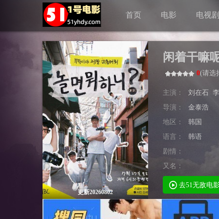
首页
电影
电视
闲着干嘛
0
(
请选
主演：
刘在石
导演：
金泰浩
地区：
韩国
语言：
韩语
剧情：
又名：
去51无敌电
更新20260802