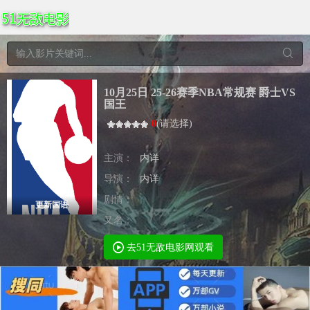
10月25日 25-26赛季NBA常规赛 爵士VS
国王
0
(
请选择
)
主演：
内详
导演：
内详
剧情：
更新国语
又名：
去51无敌电影网观看