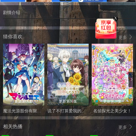
剧情介绍
X
猜你喜欢
更多
更新第06集
更新第06集
更新第28集
魔法光源股份有限公司 第二季
说了不打算爱我的公爵继承人，不知为何对我宠爱有加
名侦探光之美少女！
相关热播
更多