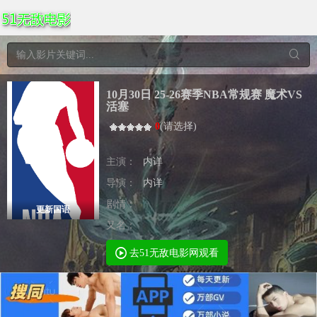
10月30日 25-26赛季NBA常规赛 魔术VS
活塞
0
(
请选择
)
主演：
内详
导演：
内详
剧情：
更新国语
又名：
去51无敌电影网观看