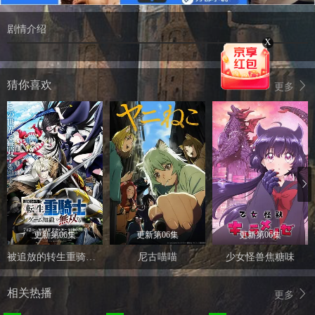
剧情介绍
X
猜你喜欢
更多
更新第06集
更新第06集
更新第06集
被追放的转生重骑士用游戏知识开无双
尼古喵喵
少女怪兽焦糖味
相关热播
更多