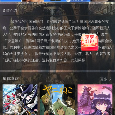
剧情介绍
背叛我的祖国同胞们，你们做好觉悟了吗？ 建国纪念舞会的夜
晚，公爵千金伊丽莎白突然遭到变心的王太子解除婚约，随即被关入
X
大牢。被倾尽所有的祖国所背叛的伊丽莎白，手握强力神器“七魔导
书”决意流亡！借助邻国子爵卢卡斯的助力，她开始了新生活与商会经
营。而胸中，始终燃烧着对祖国的炽烈复仇之火——惨遭退婚×锒铛入
狱的天才美少女，手握最强魔导书操控人脉、经济、武力，向背叛者
们展开痛快淋漓的逆袭。逆转复仇奇幻剧，此刻揭幕！
猜你喜欢
更多