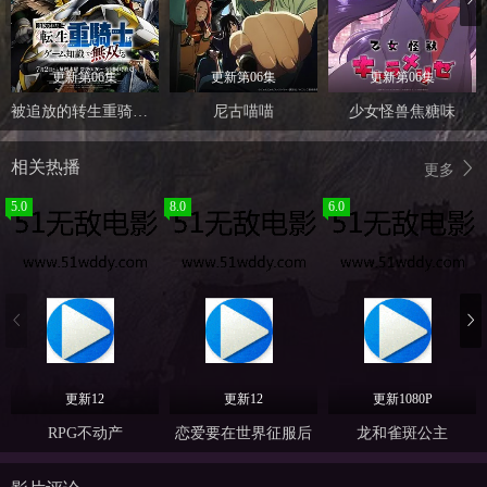
更新第06集
更新第06集
更新第06集
被追放的转生重骑士用游戏知识开无双
尼古喵喵
少女怪兽焦糖味
相关热播
更多
5.0
8.0
6.0
更新12
更新12
更新1080P
RPG不动产
恋爱要在世界征服后
龙和雀斑公主