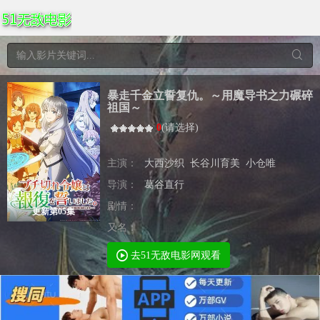
暴走千金立誓复仇。～用魔导书之力碾碎
祖国～
0
(
请选择
)
主演：
大西沙织
长谷川育美
小仓唯
导演：
葛谷直行
剧情：
更新第05集
又名：
去51无敌电影网观看