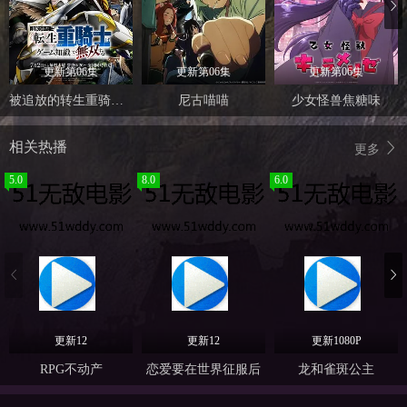
更新第06集
更新第06集
更新第06集
被追放的转生重骑士用游戏知识开无双
尼古喵喵
少女怪兽焦糖味
相关热播
更多
5.0
8.0
6.0
更新12
更新12
更新1080P
RPG不动产
恋爱要在世界征服后
龙和雀斑公主