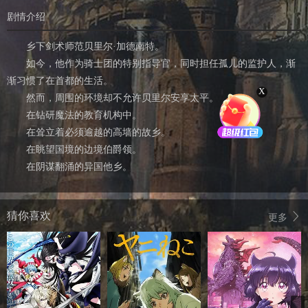
剧情介绍
乡下剑术师范贝里尔·加德南特。
如今，他作为骑士团的特别指导官，同时担任孤儿的监护人，渐
渐习惯了在首都的生活。
X
然而，周围的环境却不允许贝里尔安享太平。
在钻研魔法的教育机构中。
在耸立着必须逾越的高墙的故乡。
在眺望国境的边境伯爵领。
在阴谋翻涌的异国他乡。
猜你喜欢
更多