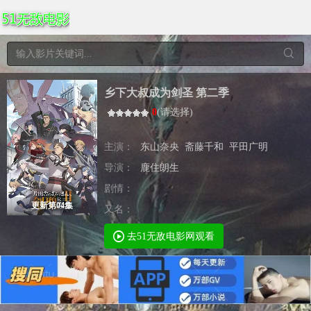
乡下大叔成为剑圣 第二季
0
(
请选择
)
主演：
东山奈央
斋藤千和
平田广明
导演：
鹿住朗生
剧情：
更新第04集
又名：
去51无敌电影网观看