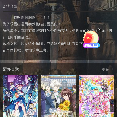
剧情介绍
「哔呀啊啊啊啊——！！！」
为了乐团出道而突然集结的团员们！
X
虽然每个人都拥有耀眼夺目的个性与实力，但现在的她们根本无法进
行任何乐团活动。
这群女孩，以及这个乐团，究竟能不能顺利存活下去呢！？
奋力挣扎吧，哪怕乐声止息。
猜你喜欢
更多