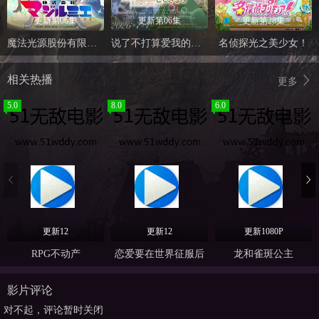
更新第06集
更新第06集
更新第28集
魔法光源股份有限公司 第二季
说了不打算爱我的公爵继承人，不知为何对我宠爱有加
名侦探光之美少女！
相关热播
更多
5.0
8.0
6.0
更新12
更新12
更新1080P
RPG不动产
恋爱要在世界征服后
龙和雀斑公主
影片评论
对不起，评论暂时关闭