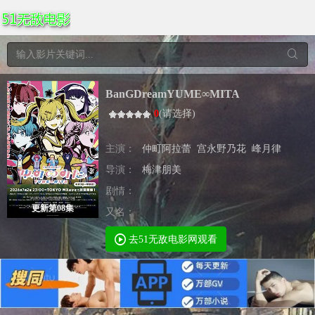
BanGDreamYUME∞MITA
0
(
请选择
)
主演：
仲町阿拉蕾
宫永野乃花
峰月律
导演：
梅津朋美
剧情：
更新第08集
又名：
去51无敌电影网观看