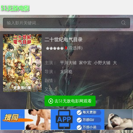
二十世纪电气目录
0
(
请选择
)
主演：
平川大辅
家中宏
小野大辅
大
导演：
太田稔
剧情：
更新第05集
又名：
去51无敌电影网观看