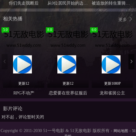
你们先走我断后
从0位居民开始的边境领主大人
被追放的转生重骑士用游戏知识开无双
相关热播
更多
5.0
8.0
6.0
更新12
更新12
更新1080P
RPG不动产
恋爱要在世界征服后
龙和雀斑公主
影片评论
对不起，评论暂时关闭
Copyright © 2011-2030 51一号电影 & 51无敌电影 版权所有 -
-
网站地图
51