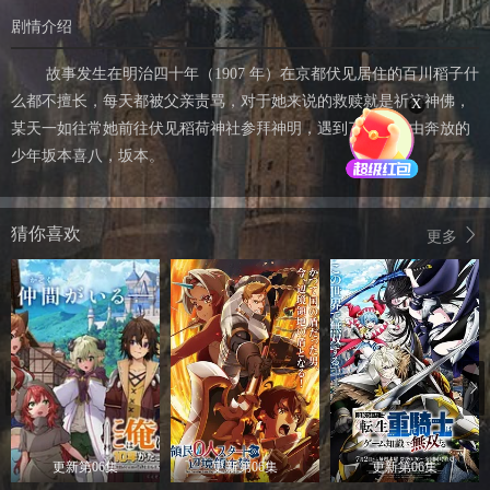
剧情介绍
故事发生在明治四十年（1907 年）在京都伏见居住的百川稻子什
么都不擅长，每天都被父亲责骂，对于她来说的救赎就是祈祷神佛，
X
某天一如往常她前往伏见稻荷神社参拜神明，遇到了一位自由奔放的
少年坂本喜八，坂本。
猜你喜欢
更多
更新第06集
更新第06集
更新第06集