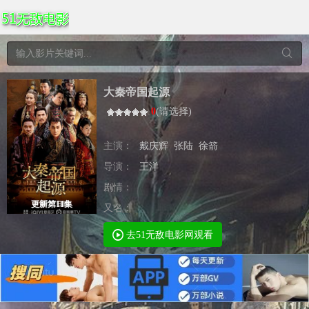
大秦帝国起源
0
(
请选择
)
主演：
戴庆辉
张陆
徐箭
导演：
王洋
剧情：
更新第11集
又名：
去51无敌电影网观看