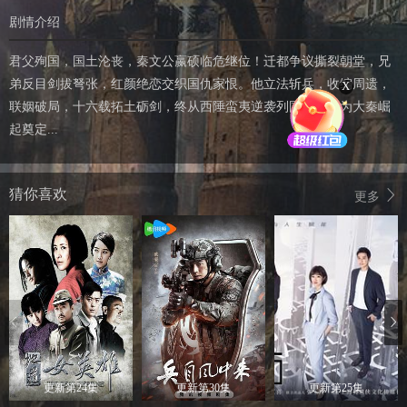
剧情介绍
君父殉国，国土沦丧，秦文公嬴硕临危继位！迁都争议撕裂朝堂，兄
弟反目剑拔弩张，红颜绝恋交织国仇家恨。他立法斩兵，收编周遗，
X
联姻破局，十六载拓土砺剑，终从西陲蛮夷逆袭列国敬畏，为大秦崛
起奠定...
猜你喜欢
更多
更新第24集
更新第30集
更新第25集