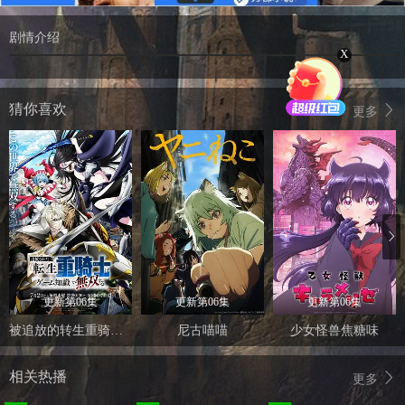
剧情介绍
X
猜你喜欢
更多
更新第06集
更新第06集
更新第06集
被追放的转生重骑士用游戏知识开无双
尼古喵喵
少女怪兽焦糖味
相关热播
更多