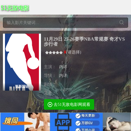
11月29日 25-26赛季NBA常规赛 奇才VS
步行者
0
(
请选择
)
主演：
内详
导演：
内详
剧情：
更新国语
又名：
去51无敌电影网观看