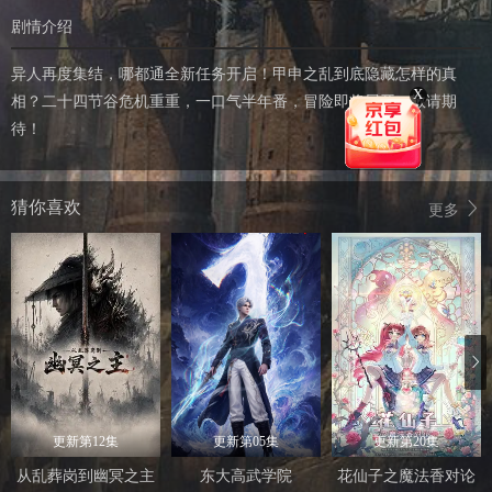
剧情介绍
异人再度集结，哪都通全新任务开启！甲申之乱到底隐藏怎样的真
X
相？二十四节谷危机重重，一口气半年番，冒险即将展开，敬请期
待！
猜你喜欢
更多
更新第12集
更新第05集
更新第20集
从乱葬岗到幽冥之主
东大高武学院
花仙子之魔法香对论