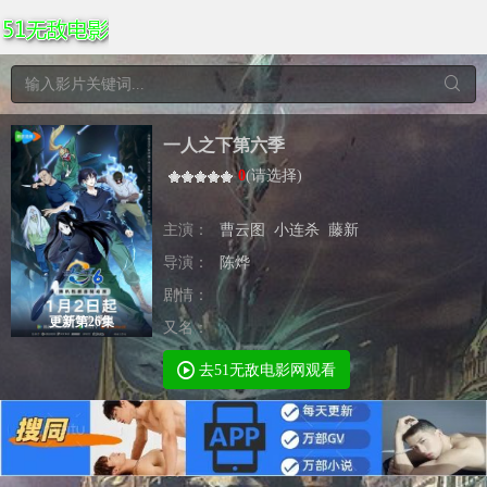
一人之下第六季
0
(
请选择
)
主演：
曹云图
小连杀
藤新
导演：
陈烨
剧情：
更新第26集
又名：
去51无敌电影网观看