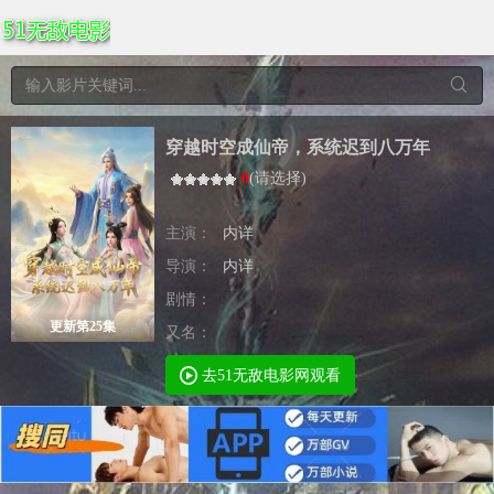
穿越时空成仙帝，系统迟到八万年
0
(
请选择
)
主演：
内详
导演：
内详
剧情：
更新第25集
又名：
去51无敌电影网观看