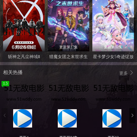
更新第09集
更新第17集
更新第10集
斩神之凡尘神域Ⅱ
猎魔女团之末世求生
星卡梦少女5奇迹绽放
相关热播
更多
1.5