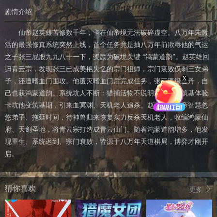
剧情介绍
仙帝赵英雄苦修数千年，卡在仙帝境无法破碎虚空。八万年未激
活的最强修真系统突然上线，首个任务竟是抽八万年前欺辱他的气运
之子张三屁股九九八十一下，奖励为破境关键 “鸿蒙道韵”。赵英雄回
归青云宗，发现张三已成美艳失忆的宗门祖师，宗门衰败仅剩三女弟
X
子，还遭嗜血门围攻。他覆灭嗜血门后完成任务，张三晋级金丹，自
己也获鸿蒙道韵。系统坑人不断：猎捕活物不说明规则、发筑基体验
卡坑他变筑基期，引来血冥渊、天机老人追杀。赵英雄靠仙帝智慧忽
悠弟子、拖延时间，待神兽归来恢复实力反杀天机老人，收编鸿蒙仙
府、天剑圣地，将青云宗打造成青云仙门。随着鸿蒙道韵增多，他发
现重生、系统迟到、宗门衰败，皆源于八万年天道棋局，博弈才刚开
启。
猜你喜欢
更多