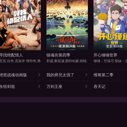
更新12
更新第26集
更新第66集
寻找绝配情人
镇魂街第四季
开心锤锤世界
尼克·拉奇,克洛伊·维特奇,弗
郭盛,黎筱濛,图特哈蒙,锦鲤,
绝世战魂动画版
我的师兄太强了
维将第二季
永恒剑祖
万剑王座
吞天记