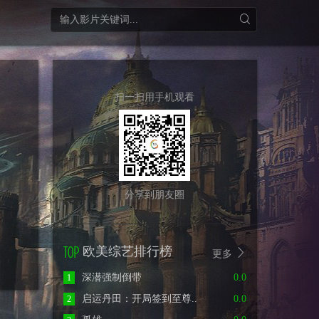
扫一扫用手机观看
分享到朋友圈
欧美综艺排行榜
更多
深潜强制倒带
0.0
1
启运丹田：开局签到至尊..
0.0
2