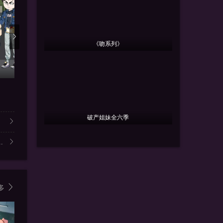
《吻系列》
更新第22集
更新第34集
更新
花仙子之魔法香对论
光阴之外
小猪佩奇 
内详
内详
破产姐妹全六季
.
多