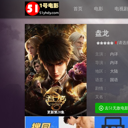
首页
电影
电视
盘龙
0
(
请选
主演：
内详
导演：
内详
地区：
大陆
语言：
国语
剧情：
又名：
去51无敌电
更新第20集