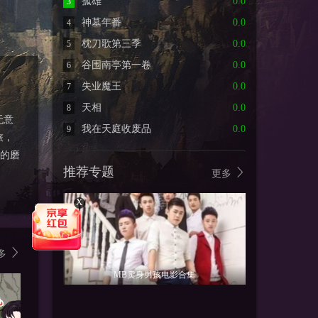
孤雄
0.0
3
神墓年番
0.0
4
枕刀歌第三季
0.0
5
谷围南亭第一卷
0.0
6
失业魔王
0.0
7
天相
0.0
8
无意
我在天庭收废品
0.0
9
旅，
的磨
推荐专题
更多
X
多
MB卖身男孩电影合集