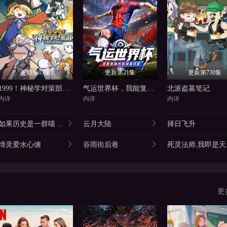
更新第03集
更新第21集
更新第730集
1999！神秘学对策部英配版
气运世界杯，我能复制所有球星技能
北派盗墓笔记
内详
内详
内详
如果历史是一群喵 ..
云月大陆
择日飞升
缔灵爱水心缠
谷雨街后巷
死灵法师,我即是天.
更