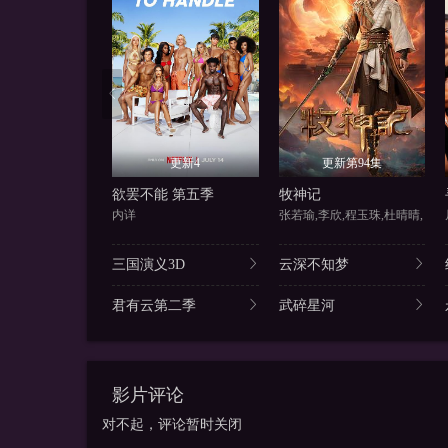
更新4
更新第94集
欲罢不能 第五季
牧神记
内详
张若瑜,李欣,程玉珠,杜晴晴,
三国演义3D
云深不知梦
君有云第二季
武碎星河
影片评论
对不起，评论暂时关闭