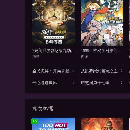
更新第01集
更新第03集
?完美世界剧场版九劫焚天?
1999！神秘学对策部中配版
内详
内详
全民诡异：开局掌握..
从乱葬岗到幽冥之主
开心锤锤世界
暗芝居第十七季
相关热播
1.5