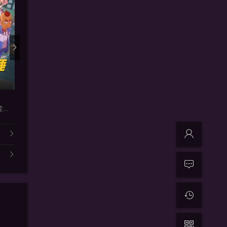
更新第36集
更新第28集
更新
天命大主宰
星辰变第六季
双生武魂
锤锤：空落尽 梨妹：涩尕猫
许子尧,张英,李晓宝,乔涛涛,
沈达威
王秋皓,刘曼