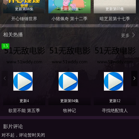
更新第66集
更新第03集
更新第03集
开心锤锤世界
小猪佩奇 第十二季
暗芝居第十七季
相关热播
更多
1.5
更新4
更新第94集
更新12
欲罢不能 第五季
牧神记
寻找绝配情人
影片评论
对不起，评论暂时关闭