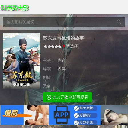
苏东坡与杭州的故事
0
(
请选择
)
主演：
内详
导演：
内详
剧情：
更新第17集
又名：
去51无敌电影网观看