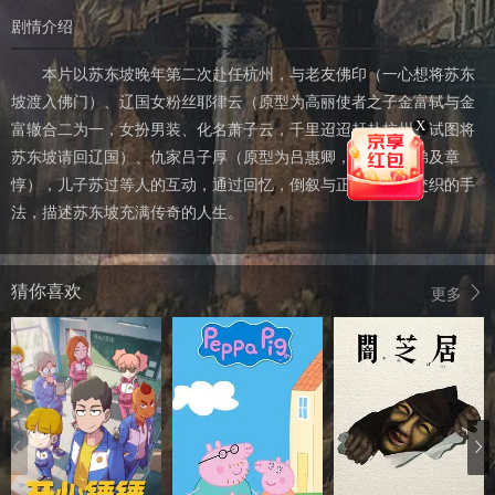
剧情介绍
本片以苏东坡晚年第二次赴任杭州，与老友佛印（一心想将苏东
坡渡入佛门）、辽国女粉丝耶律云（原型为高丽使者之子金富轼与金
X
富辙合二为一，女扮男装、化名萧子云，千里迢迢赶赴杭州，试图将
苏东坡请回辽国）、仇家吕子厚（原型为吕惠卿，吕升卿兄弟及章
惇），儿子苏过等人的互动，通过回忆，倒叙与正常时间线交织的手
法，描述苏东坡充满传奇的人生。
猜你喜欢
更多