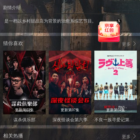
剧情介绍
X
是一档以乡村甜品店为背景的治愈系综艺节目。
猜你喜欢
更多
更新第04集
更新第07集
更新第04集
谋杀俱乐部
深夜怪谈会第六季
不良一族寻爱记第二季
相关热播
更多