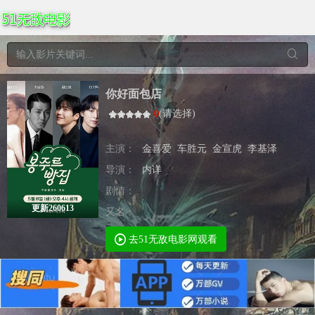
你好面包店
0
(
请选择
)
主演：
金喜爱
车胜元
金宣虎
李基泽
导演：
内详
剧情：
更新260613
又名：
去51无敌电影网观看