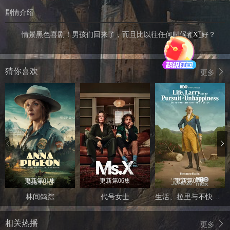
剧情介绍
X
情景黑色喜剧！男孩们回来了，而且比以往任何时候都更好？
猜你喜欢
更多
更新第01集
更新第06集
更新第07集
林间鸽踪
代号女士
生活、拉里与不快乐的追求：一部美国史
相关热播
更多