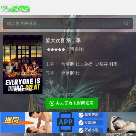
皆大欢喜 第二季
0
(
请选择
)
主演：
詹姆斯·拉夫尔提
史蒂芬·科里
导演：
詹姆斯·拉
剧情：
更新第08集
又名：
去51无敌电影网观看