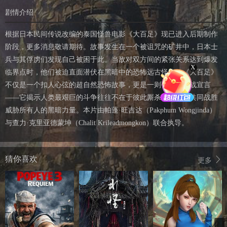
剧情介绍
根据日本民间传说改编的泰国怪兽电影《大百足》现已进入后期制作
阶段，更多消息敬请期待。故事发生在一个被诅咒的矿井中，日本士
兵与其俘虏们发现自己被困于此。当敌对双方间的紧张关系达到爆发
X
临界点时，他们被迫直面潜伏在黑暗中的恐怖远古怪物。《大百足》
不仅是一个扣人心弦的超自然恐怖故事，更是一则强烈的反战宣言
——它揭示人类最艰巨的斗争往往不在于彼此厮杀，而在于共同战胜
威胁所有人的黑暗力量。本片由帕蓬·旺吉达（Pakphum Wongjinda）
与查力·克里亚德蒙坤（Chalit Krileadmongkon）联合执导。
猜你喜欢
更多