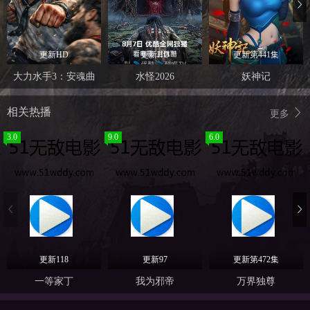
更新HD
更新HD
更新第441集
大力水手3：安魂曲
水怪2026
妖神记
相关热播
更多
3.0
9.0
6.0
更新118
更新97
更新第472集
一等家丁
我为邪帝
万界独尊