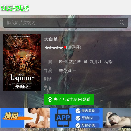
大百足
0
(
请选择
)
主演：
欧卡·基拉蒂
当
武井壮
纳瑞
导演：
帕芬姆·王
剧情：
更新HD
又名：
去51无敌电影网观看