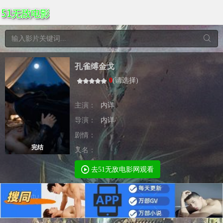
孔雀缚金戈
0
(
请选择
)
主演：
内详
导演：
内详
剧情：
完结
又名：
去51无敌电影网观看