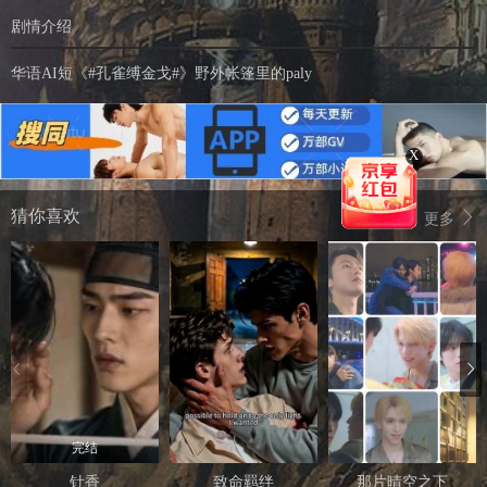
剧情介绍
华语AI短《#孔雀缚金戈#》野外帐篷里的paly
X
猜你喜欢
更多
完结
针香
致命羁绊
那片晴空之下