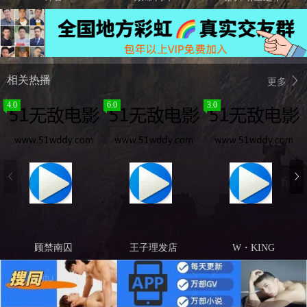
相关热播
更多
4.0
6.0
3.0
顾禁南囚
王子理发店
W・KING