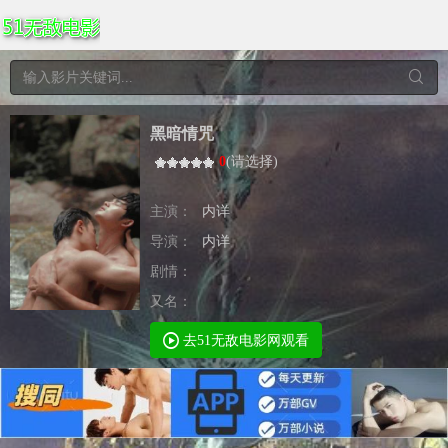
黑暗情咒
0
(
请选择
)
主演：
内详
导演：
内详
剧情：
又名：
去51无敌电影网观看