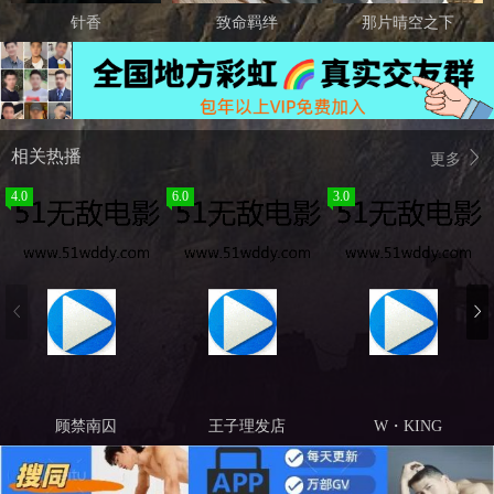
针香
致命羁绊
那片晴空之下
相关热播
更多
4.0
6.0
3.0
顾禁南囚
王子理发店
W・KING