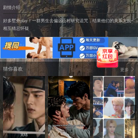
剧情介绍
好多墅外play！一群男生去偏远山村研究诅咒，结果他们的关系太乱~
相互猜忌怀疑
X
猜你喜欢
更多
完结