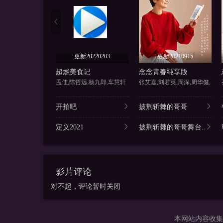
更新20220203
更新20210915
超燃美食记
念念青春纯享版
孟佳,陈哲远,杨九郎,车慧轩
张艾嘉,刘若英,周深,周华健,
开拍吧
披荆斩棘的哥哥
定义2021
披荆斩棘的哥哥舞台..
影片评论
对不起，评论暂时关闭
本网站内容收集