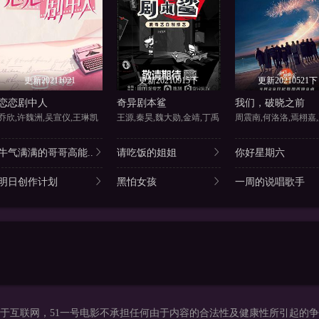
更新20211021
更新20210915下
更新20210521下
恋恋剧中人
奇异剧本鲨
我们，破晓之前
乔欣,许魏洲,吴宣仪,王琳凯
王源,秦昊,魏大勋,金靖,丁禹
牛气满满的哥哥高能..
请吃饭的姐姐
你好星期六
明日创作计划
黑怕女孩
一周的说唱歌手
于互联网，51一号电影不承担任何由于内容的合法性及健康性所引起的