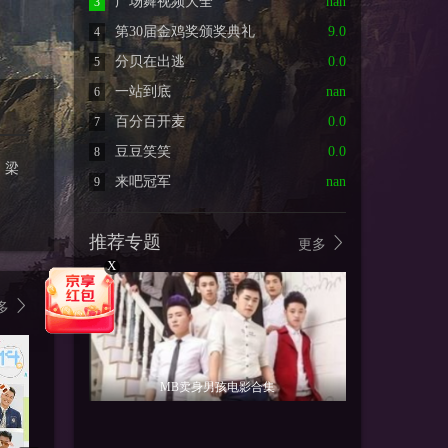
广场舞视频大全
nan
3
第30届金鸡奖颁奖典礼
9.0
4
分贝在出逃
0.0
5
一站到底
nan
6
百分百开麦
0.0
7
豆豆笑笑
0.0
8
、梁
来吧冠军
nan
9
推荐专题
更多
X
多
MB卖身男孩电影合集