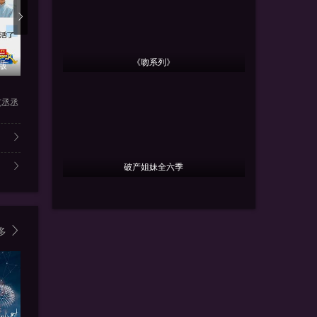
更新20260807第1期陪看
更新20260806旅行日记
更新2026
《吻系列》
华版
上
第6期
更
心动的信号 第九季
地球超新鲜 第二季
开始推理吧
范丞丞
薛凯琪,杨超越,代旭,杜海涛,
郭京飞,李乃文,孙红雷,王玉雯
内详
破产姐妹全六季
多
8.0
9.0
8.0