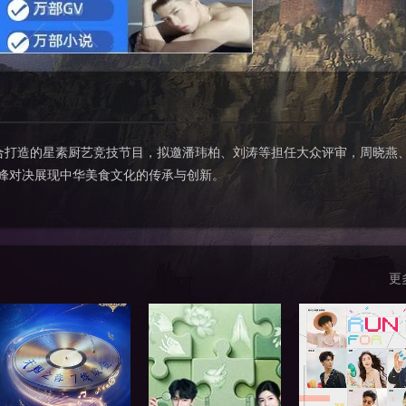
合打造的星素厨艺竞技节目，拟邀潘玮柏、刘涛等担任大众评审，周晓燕
巅峰对决展现中华美食文化的传承与创新。
更