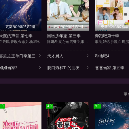
更新20260807第9期
更新20260807第9期
更新20260807精
天赐的声音 第七季
国医少年志 第三季
奔跑吧第十季
岳云鹏,管乐,金志文,杨丞琳,
陈妍希,夏之光,高卿尘,李雅娟
李晨,郑恺,沙溢,白鹿,
喜剧之王单口季第三..
天才厨人
种地吧4
姐姐当家2
脱口秀和Ta的朋友..
爸爸当家 第五季
更
1.0
4.0
9.0