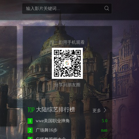
扫一扫用手机观看
分享到朋友圈
大陆综艺排行榜
更多
wwe美国职业摔角
5.0
1
广场舞16步
nan
2