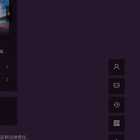
更新220211124
更新2021-9-4
更新2
我们恋爱吧第三季纯享版
牛气满满的哥哥
美好的星
周震南,何洛洛,焉栩嘉,夏之光
伊能静,张继科,朱正廷,宋雨琦
李维嘉,乔振宇,吴奇隆,王耀庆
陈欢,伍嘉成
争议和法律责任。