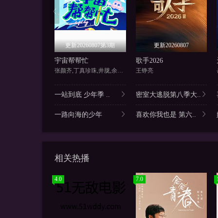
更新20260807第3期
更新20260807
宇宙帮帮忙
歌手2026
张颜齐,丁真珍珠,井胧,余宇涵
王铮亮
一站到底 少年季 ..
密室大逃脱第八季大..
一路向海的少年
喜欢你我也是 第六..
相关热播
4.0
7.0