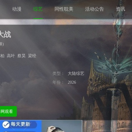
剧
动漫
综艺
同性耽美
活动公告
资讯
大战
择
)
玮柏
高叶
蔡昊
梁经
类型：
大陆综艺
年份：
2026
影网观看