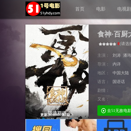
首页
电影
电视
食神·百厨
0
(
请选
主演：
刘涛
潘
导演：
内详
地区：
中国大陆
语言：
国语话
剧情：
又名：
去51无敌电
更新20260805第7期上