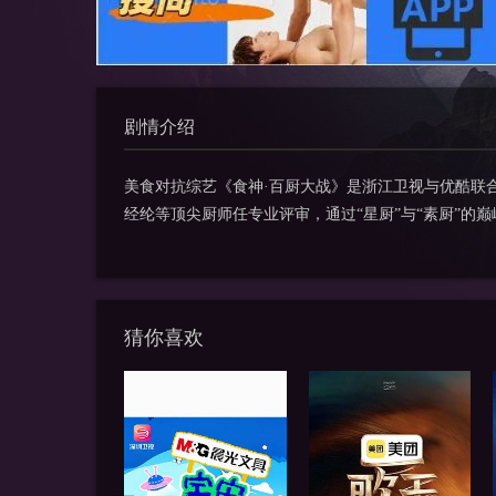
剧情介绍
美食对抗综艺《食神·百厨大战》是浙江卫视与优酷联
经纶等顶尖厨师任专业评审，通过“星厨”与“素厨”的
猜你喜欢