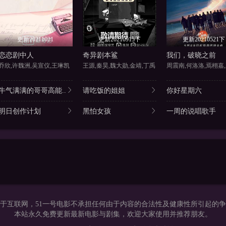
更新20211021
更新20210915下
更新20210521下
恋恋剧中人
奇异剧本鲨
我们，破晓之前
乔欣,许魏洲,吴宣仪,王琳凯
王源,秦昊,魏大勋,金靖,丁禹
牛气满满的哥哥高能..
请吃饭的姐姐
你好星期六
明日创作计划
黑怕女孩
一周的说唱歌手
于互联网，51一号电影不承担任何由于内容的合法性及健康性所引起的
本站永久免费更新最新电影与剧集，欢迎大家使用并推荐朋友。