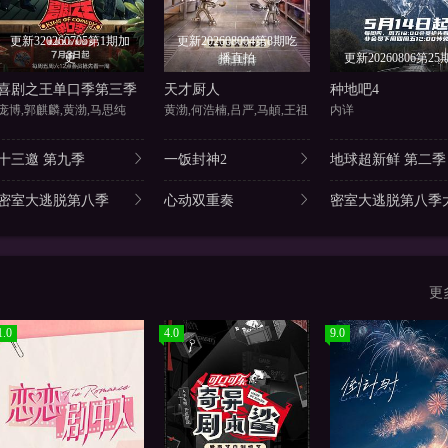
更新320260705第1期加
更新202608004第8期吃
更
播直拍
更新20260806第25
喜剧之王单口季第三季
天才厨人
种地吧4
庞博,郭麒麟,黄渤,马思纯
黄渤,何浩楠,吕严,马頔,王祖
内详
十三邀 第九季
一饭封神2
地球超新鲜 第二季
密室大逃脱第八季
心动双重奏
密室大逃脱第八季大
更
1.0
4.0
9.0