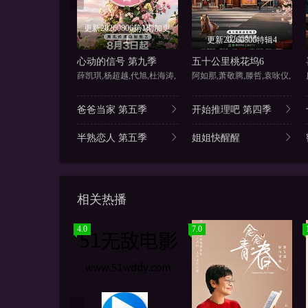
更新20260806第1期加更
上
更新20260806特辑4
心动的信号 第九季
五十公里桃花坞6
薛凯琪,杨超越,代旭,杜海涛,
阿如那,萧敬腾,滕哲,袁咏仪,
爸爸当家 第五季
开始推理吧 第四季
半熟恋人 第五季
姐姐快醒醒
相关热播
4.0
7.0