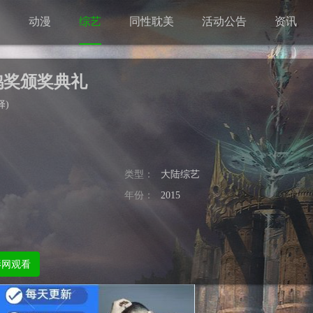
剧
动漫
综艺
同性耽美
活动公告
资讯
鸡奖颁奖典礼
择
)
类型：
大陆综艺
年份：
2015
影网观看