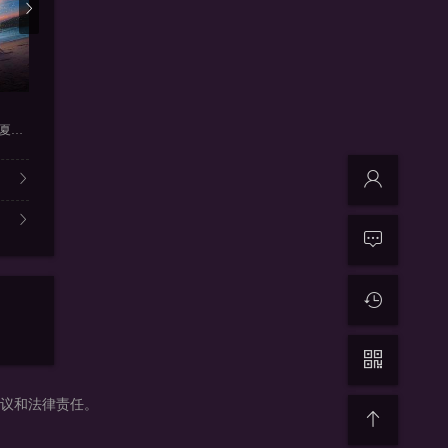
更新220211124
更新2021-9-4
更新2
我们恋爱吧第三季纯享版
牛气满满的哥哥
美好的星
周震南,何洛洛,焉栩嘉,夏之光
伊能静,张继科,朱正廷,宋雨琦
李维嘉,乔振宇,吴奇隆,王耀庆
陈欢,伍嘉成
争议和法律责任。