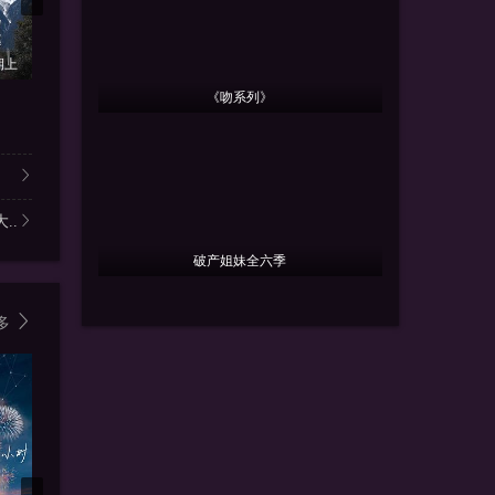
更新2026
期上
更新20260806第1期
更新20260806第10期三
第
《吻系列》
一路向海的少年
喜欢你我也是 第六季
歌手2026
李飞,陆虎,左航,阎鹤祥,朱志
辰亦儒,,何浩楠,,孔雪儿,美
王铮亮
..
破产姐妹全六季
多
8.0
9.0
8.0