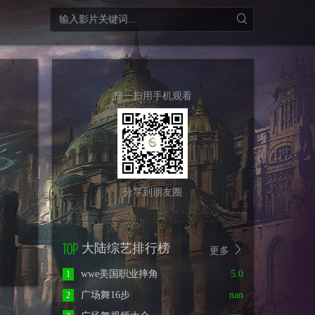
扫一扫用手机观看
分享到朋友圈
大陆综艺排行榜
更多
wwe美国职业摔角
5.0
1
广场舞16步
nan
2