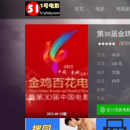
首页
电影
电视
第30届金
0
(
请选
主演：
内详
导演：
[db:导
地区：
大陆
语言：
内详
剧情：
又名：
去51无敌电
2015-09-19期