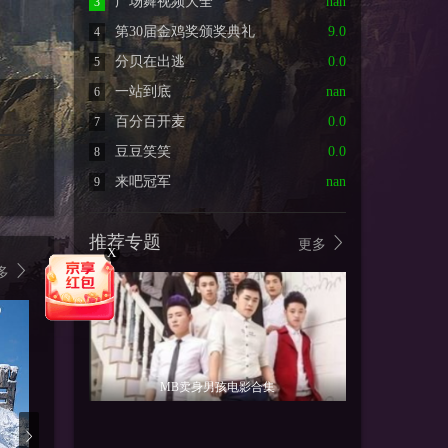
广场舞视频大全
nan
3
第30届金鸡奖颁奖典礼
9.0
4
分贝在出逃
0.0
5
一站到底
nan
6
百分百开麦
0.0
7
豆豆笑笑
0.0
8
来吧冠军
nan
9
推荐专题
更多
X
多
MB卖身男孩电影合集