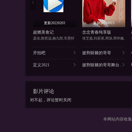
更新20220203
更新20210915
超燃美食记
念念青春纯享版
孟佳,陈哲远,杨九郎,车慧轩
张艾嘉,刘若英,周深,周华健,
开拍吧
披荆斩棘的哥哥
定义2021
披荆斩棘的哥哥舞台..
影片评论
对不起，评论暂时关闭
本网站内容收集