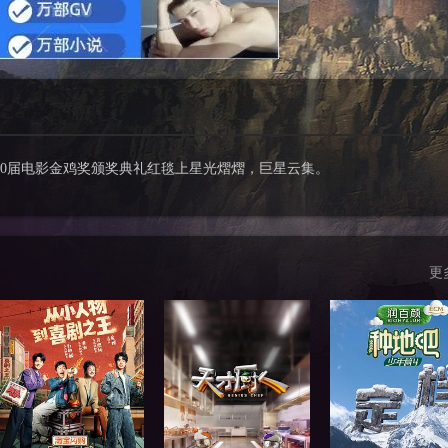
第30届电影金鸡奖颁奖典礼红毯上星光熠熠，巨星云集。
更