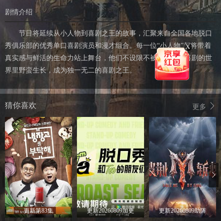
剧情介绍
节目将延续从小人物到喜剧之王的故事，汇聚来自全国各地脱口
秀俱乐部的优秀单口喜剧演员和漫才组合。每一位“小人物”都将带着
X
真实感与鲜活的生命力站上舞台，他们不设限不被定义，在喜剧的世
界里野蛮生长，成为独一无二的喜剧之王。
猜你喜欢
更多
更新第83集
更新20260809加更
更新20260809助阵