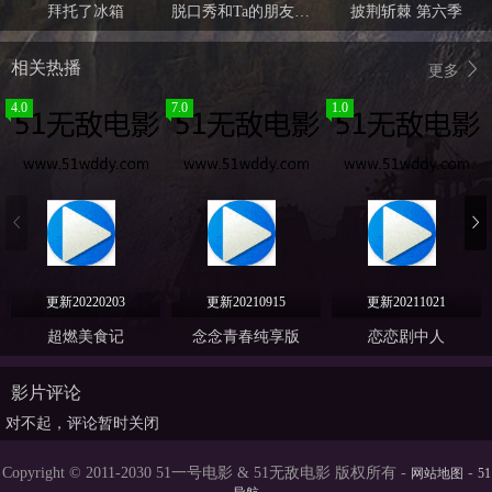
拜托了冰箱
脱口秀和Ta的朋友们 第三季
披荆斩棘 第六季
相关热播
更多
4.0
7.0
1.0
更新20220203
更新20210915
更新20211021
超燃美食记
念念青春纯享版
恋恋剧中人
影片评论
对不起，评论暂时关闭
Copyright © 2011-2030 51一号电影 & 51无敌电影 版权所有 -
-
网站地图
51