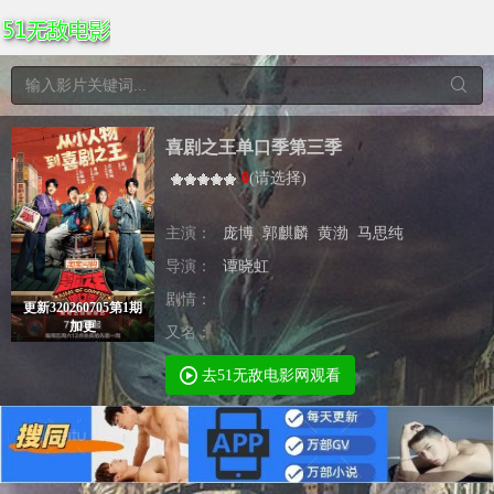
喜剧之王单口季第三季
0
(
请选择
)
主演：
庞博
郭麒麟
黄渤
马思纯
导演：
谭晓虹
剧情：
更新320260705第1期
加更
又名：
去51无敌电影网观看