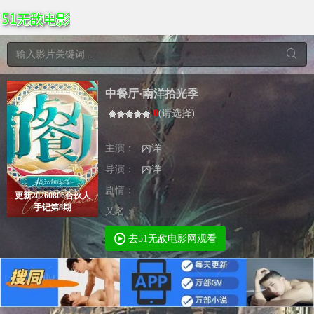
中餐厅·南洋拾光季
0
(
请选择
)
主演：
内详
导演：
内详
剧情：
更新20260806合伙人
手记第8期
又名：
去51无敌电影网观看