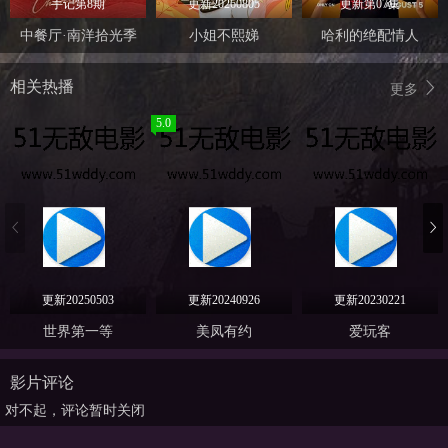
手记第8期
更新20260805
更新第07集
中餐厅·南洋拾光季
小姐不熙娣
哈利的绝配情人
相关热播
更多
5.0
更新20250503
更新20240926
更新20230221
世界第一等
美凤有约
爱玩客
影片评论
对不起，评论暂时关闭