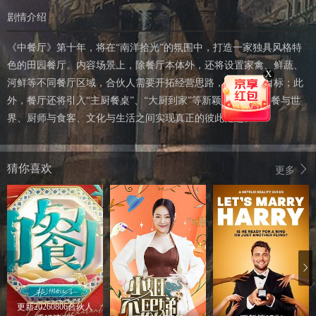
剧情介绍
《中餐厅》第十年，将在“南洋拾光”的氛围中，打造一家独具风格特
色的田园餐厅。内容场景上，除餐厅本体外，还将设置家禽、鲜蔬、
X
河鲜等不同餐厅区域，合伙人需要开拓经营思路，完成经营目标；此
外，餐厅还将引入“主厨餐桌”、“大厨到家”等新颖模式，让中餐与世
界、厨师与食客、文化与生活之间实现真正的彼此走进。
猜你喜欢
更多
更新20260806合伙人