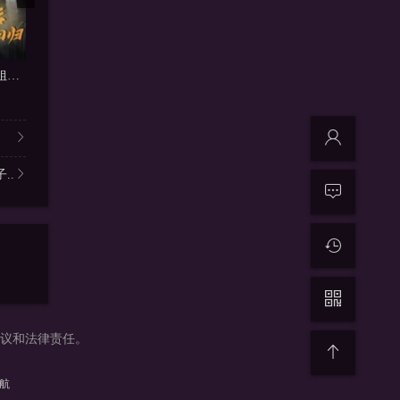
更新全集
更新全集
更
叛出宗门后九个师姐求我回归
女纨绔
只见相思不见君
内详
内详
内详
..
争议和法律责任。
导航