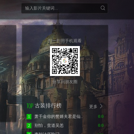
扫一扫用手机观看
分享到朋友圈
古装排行榜
更多
萧千金你的赘婿夫君是仙..
0.0
1
别怕，贫道吴恙
0.0
2