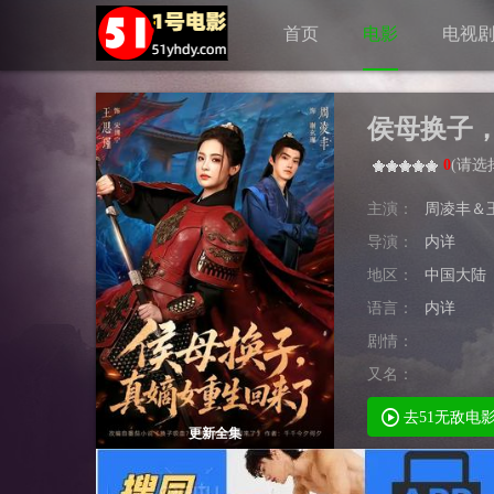
首页
电影
电视
侯母换子
0
(
请选
主演：
周凌丰＆
导演：
内详
地区：
中国大陆
语言：
内详
剧情：
又名：
去51无敌电
更新全集