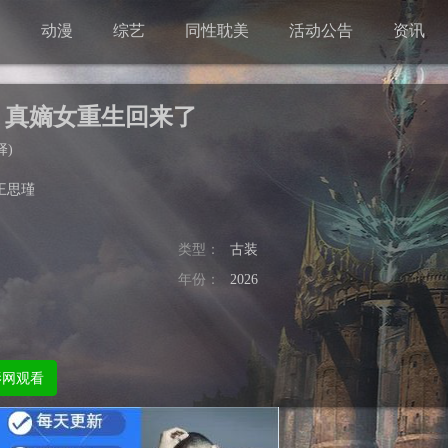
剧
动漫
综艺
同性耽美
活动公告
资讯
，真嫡女重生回来了
择
)
王思瑾
类型：
古装
年份：
2026
影网观看