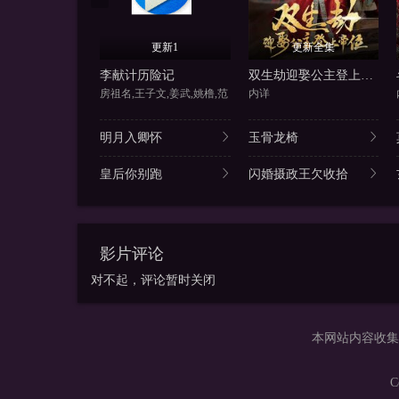
更新1
更新全集
李献计历险记
双生劫迎娶公主登上帝位
房祖名,王子文,姜武,姚橹,范
内详
明月入卿怀
玉骨龙椅
皇后你别跑
闪婚摄政王欠收拾
影片评论
对不起，评论暂时关闭
本网站内容收集
C