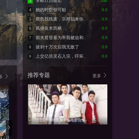
李献计历险记
nan
3
她的时空创可贴
0.0
4
欺负我残废，宗师归来你..
0.0
5
凤择良木而栖
0.0
6
前夫君登基为帝我被迫和..
0.0
7
拔剑十万次后我无敌了
0.0
8
上交亿倍灵石入宗，吓坏..
0.0
9
推荐专题
更多
多
MB卖身男孩电影合集