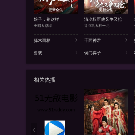
更新全集
更新全集
娘子，别这样
清冷权臣他又争又抢
王昭＆恩璟
肖羽凯＆林一允
择木而栖
千面神君
兽戏
侯门弃子
相关热播