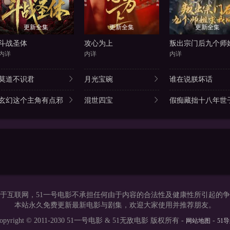
更新全集
更新全集
更新全集
斗战圣体
攻心为上
内详
内详
内详
莫道不识君
月光宝碗
谁在说朕坏话
玄幻这个主角有点邪
混世四宝
假痴藏拙十八年世子
于互联网，51一号电影不承担任何由于内容的合法性及健康性所引起的
本站永久免费更新最新电影与剧集，欢迎大家使用并推荐朋友。
opyright © 2011-2030 51一号电影 & 51无敌电影 版权所有 -
-
网站地图
51