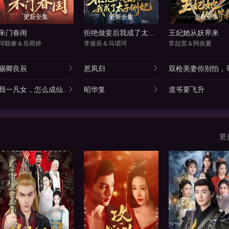
更新全集
更新全集
更新全集
朱门春闺
拒绝做妾后我成了太子侧妃
王妃她从妖界来
何聪睿＆岳雨婷
李俊辰＆马珺珂
常喆宽＆阿依夏
赐卿良辰
惹凤归
双枪美妻你别怕，哥
我一凡女，怎么成仙..
昭华复
道爷要飞升
更