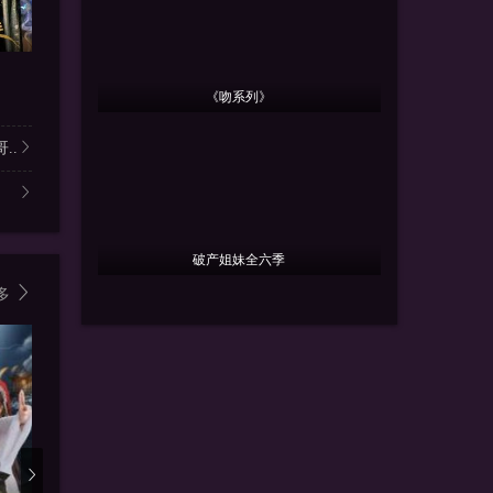
更新全集
更新全集
更
渡尘渊
美女老婆别怕，你老公是无敌天师
作精继室
王星玮&徐轸轸
王家霖＆张亚迪
胡耀文＆毛
《吻系列》
..
破产姐妹全六季
多