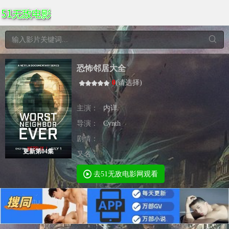
恐怖邻居大全
0
(
请选择
)
主演：
内详
导演：
Cynth
剧情：
更新第04集
又名：
去51无敌电影网观看