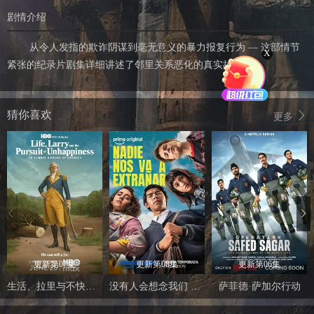
剧情介绍
从令人发指的欺诈阴谋到毫无意义的暴力报复行为 — 这部情节
X
紧张的纪录片剧集详细讲述了邻里关系恶化的真实故事。
猜你喜欢
更多
更新第07集
更新第08集
更新第06集
生活、拉里与不快乐的追求：一部美国史
没有人会想念我们 第二季
萨菲德·萨加尔行动