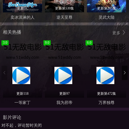
更新TC
更新第539集
更新第205集
卖冰淇淋的人
逆天至尊
灵武大陆
相关热播
更多
3.0
9.0
6.0
更新118
更新97
更新第472集
一等家丁
我为邪帝
万界独尊
影片评论
对不起，评论暂时关闭