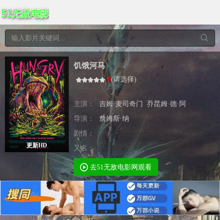
饥饿河马
0
(
请选择
)
主演：
吉姆·麦司奇门
乔昆姆·德·阿
导演：
詹姆斯·纳
剧情：
更新HD
又名：
去51无敌电影网观看