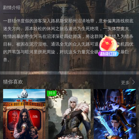
剧情介绍
一群结伴度假的游客深入路易斯安那州沼泽地带，意外偏离路线彻底
迷失方向。原本轻松的休闲之旅迅速沦为生死绝境，一头体型庞大、
X
性情凶暴的野生河马在沼泽深处四处游荡，将这群闯入者锁定为猎杀
目标。被困在泥泞湿地、通讯全无的众人无路可退，只能在危机四伏
的芦苇荡与暗河里拼死周旋，对抗这头力量完全碾压人类的狂暴巨
兽。
猜你喜欢
更多
10.0