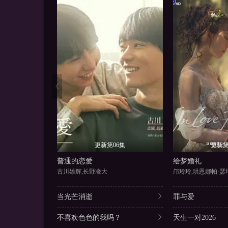
更新第06集
更新第
普通的恋爱
绘梦婚礼
古川雄辉,长野凌大
邝玲玲,珙恩娜帕·
当光芒消逝
罪与爱
不喜欢色色的我吗？
天生一对2026