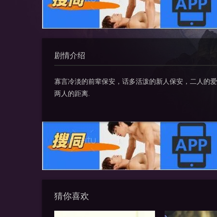
剧情介绍
寡言冷淡的前辈保安，话多活泼的新人保安，二人的爱
两人的距离.
猜你喜欢