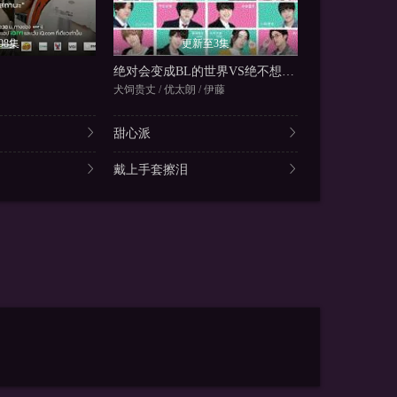
08集
更新至3集
更
绝对会变成BL的世界VS绝不想变成BL的男人2
医往情深
犬饲贵丈 / 优太朗 / 伊藤
雅卡佩皮班
甜心派
戴上手套擦泪