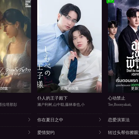
2.5
08集
更新第06集
更新
仆人的王子殿下
心动禁止
瑟塔拉塔那彭
濑户利树,山中聪,藤林泰也,小
Tee,Boonyakait,
你在夏日之中
恋爱演算法
爱情契约
转过头帮你擦眼