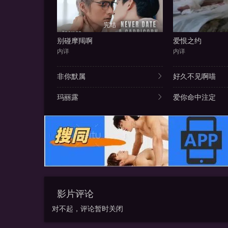
完结
别碰摩羯啊
爱恨之约
内详
内详
非你默属
好久不见啊喵
玛丽露
爱你命中注定
影片评论
对不起，评论暂时关闭