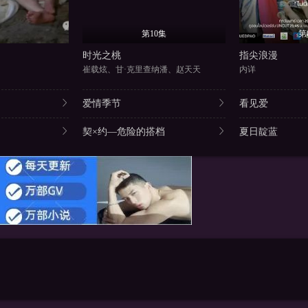
第10集
第
时光之桃
指尖浪漫
崔载炫、甘·克里查纳潘、赵天天
内详
爱情季节
看见爱
契×约—危险的搭档
夏日靛蓝