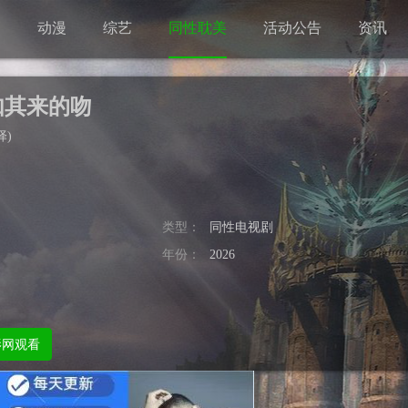
剧
动漫
综艺
同性耽美
活动公告
资讯
如其来的吻
择
)
类型：
同性电视剧
年份：
2026
影网观看