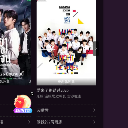
第07集
更新第04集
更
爱来了别错过2026
初智齿
X
乐帕·温帕尼,欧帕瓦·吉沙晚迪
内详
蓝嘴唇
泪
做我的2号玩家