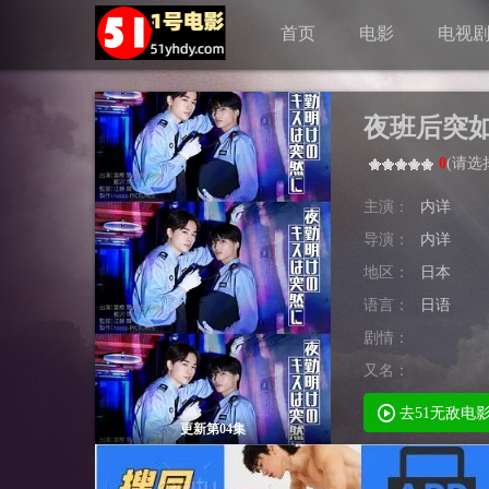
首页
电影
电视
夜班后突
0
(
请选
主演：
内详
导演：
内详
地区：
日本
语言：
日语
剧情：
又名：
去51无敌电
更新第04集