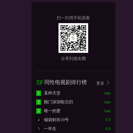
扫一扫用手机观看
分享到朋友圈
同性电视剧排行榜
更多
某种天堂
nan
1
顾门深深盼沉归
nan
2
唯一的爱
nan
3
烟袋斜街10号
5.0
4
一年生
4.0
5