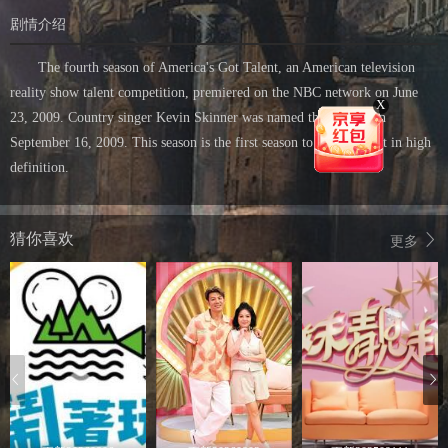
剧情介绍
The fourth season of America's Got Talent, an American television
reality show talent competition, premiered on the NBC network on June
X
23, 2009. Country singer Kevin Skinner was named the winner on
September 16, 2009. This season is the first season to be broadcast in high
definition.
猜你喜欢
更多