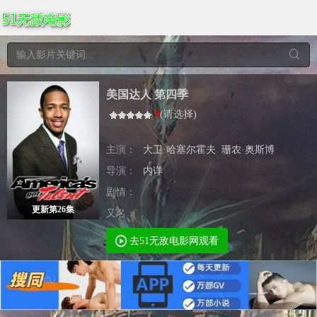
美国达人 第四季
0
(
请选择
)
主演：
大卫·哈塞尔霍夫
珊农·奥斯博
导演：
内详
剧情：
更新第26集
又名：
去51无敌电影网观看