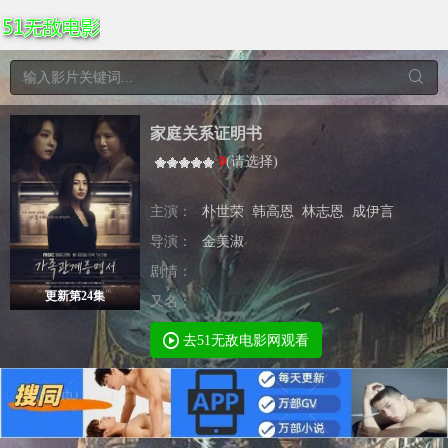
家庭关系证明书
0
(
请选择
)
主演：
朴世荣
韩高恩
林志恩
成伊言
导演：
金美淑
剧情：
更新第24集
又名：
去51无敌电影网观看