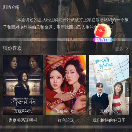
剧情介绍
本剧讲述的是从出生瞬间开始就被打上家庭崩溃烙印的一个孩
X
子和面对冷酷的偏见和命运，重新找回自己人生的女性故事。
猜你喜欢
更多
更新第24集
更新第101集
更新第92集
家庭关系证明书
红色珍珠
我们愉快的好日子