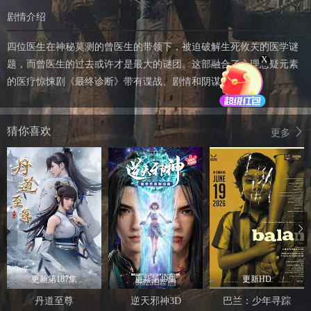
剧情介绍
四位医生在神秘莫测的曾医生的带领下，被迫破解生死攸关的医学谜
X
题，而曾医生的过去或许才是最大的谜团。这部融合了心理悬疑元素
的医疗惊悚剧《最终诊断》带有谍战、剧情和阴谋的色彩。
猜你喜欢
更多
更新第187集
更新第49集
更新HD
丹道至尊
逆天邪神3D
巴兰：少年寻踪