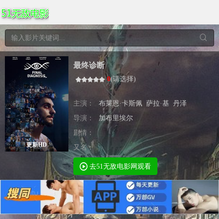
最终诊断
0
(
请选择
)
主演：
布莱恩·卡斯佩
萨拉·基
丹泽
导演：
加布里埃尔
剧情：
更新HD
又名：
去51无敌电影网观看