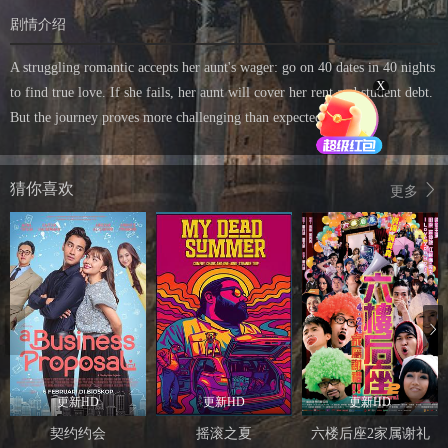
剧情介绍
A struggling romantic accepts her aunt's wager: go on 40 dates in 40 nights
X
to find true love. If she fails, her aunt will cover her rent and student debt.
But the journey proves more challenging than expected.
猜你喜欢
更多
更新HD
更新HD
更新HD
契约约会
摇滚之夏
六楼后座2家属谢礼