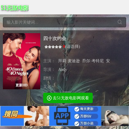
四十次约会
0
(
请选择
)
主演：
拜莉·麦迪逊
乔尔·考特尼
安
导演：
Andy
剧情：
更新HD
又名：
去51无敌电影网观看