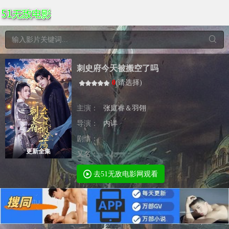
刺史府今天被搬空了吗
0
(
请选择
)
主演：
张庭睿＆羽翎
导演：
内详
剧情：
更新全集
又名：
去51无敌电影网观看