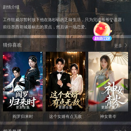
剧情介绍
工作狂威尔暂时放下他在洛杉矶的乏味生活，只为完成爷爷的遗愿：
X
前往墨西哥城最标志的景点，然后谈一场恋爱。
猜你喜欢
更多
更新全集
更新全集
更新全集
阎罗归来时
这个女婿有点无敌
神女青岑