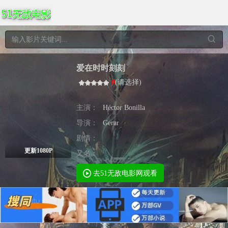
爱在时时刻刻
0
(
请选择
)
主演：
Héctor Bonilla
导演：
Gerar
剧情：
更新1080P
又名：
去51无敌电影网观看