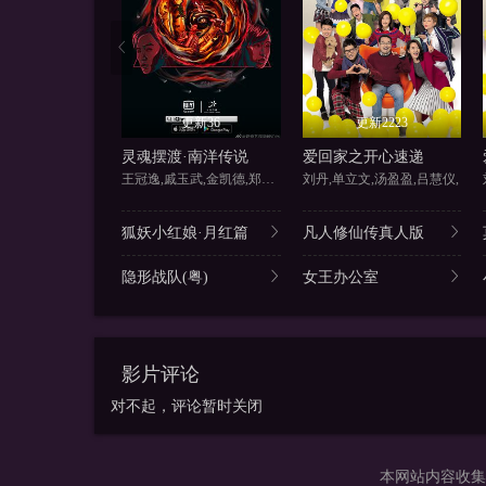
更新36
更新2223
灵魂摆渡·南洋传说
爱回家之开心速递
王冠逸,戚玉武,金凯德,郑斌辉
刘丹,单立文,汤盈盈,吕慧仪,
狐妖小红娘·月红篇
凡人修仙传真人版
隐形战队(粤)
女王办公室
影片评论
对不起，评论暂时关闭
本网站内容收集