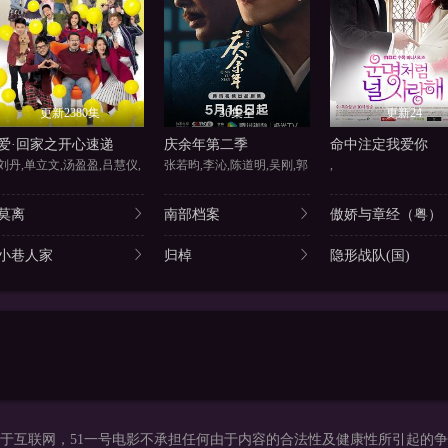
更新2380集
36集全
更新24
爱·回家之开心速递
庆余年第二季
命中注定我爱你
刘丹,单立文,汤盈盈,吕慧仪,
张若昀,李沁,陈道明,吴刚,郭
,
莫离
南部档案
傲娇与章经（粤）
小巷人家
归棹
隐形战队(国)
于互联网，51一号电影不承担任何由于内容的合法性及健康性所引起的