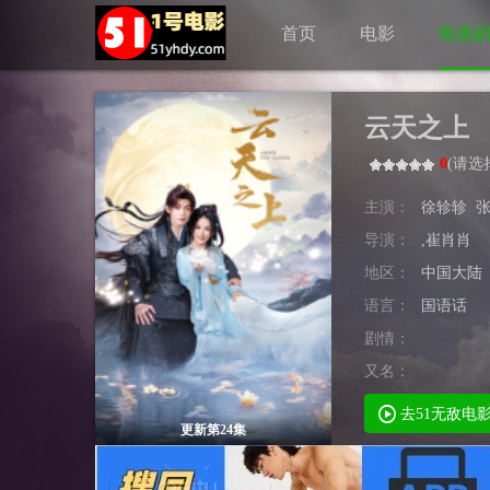
首页
电影
电视
云天之上
0
(
请选
主演：
徐轸轸
导演：
,崔肖肖
地区：
中国大陆
语言：
国语话
剧情：
又名：
去51无敌电
更新第24集