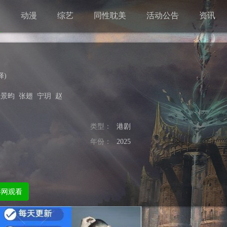
剧
动漫
综艺
同性耽美
活动公告
资讯
择
)
张景昀
张翅
宁玥
赵
类型：
港剧
年份：
2025
影网观看