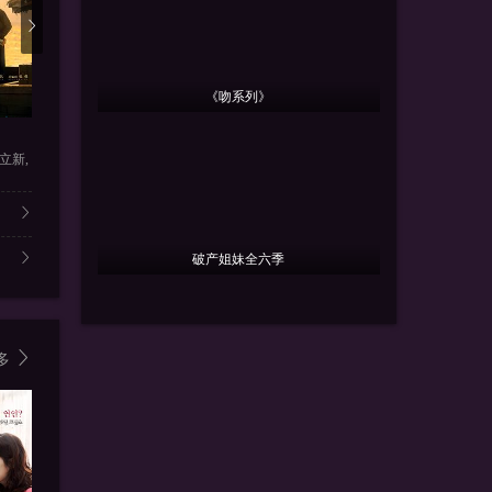
《吻系列》
更新第27集
更新第04集
更新
第五立面
我的鸵鸟先生
我以纸人
立新,
张陆,奚望,鲁佳妮,王之一
常铖,董璇,傅迦,许淇杰,苏晓
苏木,苏远山
破产姐妹全六季
多