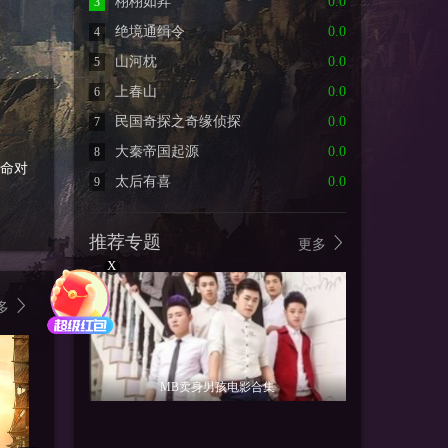
栩栩如昇
0.0
3
绝境通缉令
0.0
4
山河枕
0.0
5
上春山
0.0
6
民国奇探之奇缘侦探
0.0
7
大秦帝国起源
0.0
8
命对
太后有喜
0.0
9
推荐专题
更多
X
多
MB卖身男孩电影合集