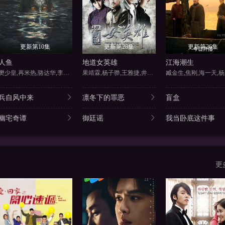
更新第10集
更新第28集
更新第26集
人鱼
地道女英雄
江海潮生
樊少皇,再米热,骆达华,李若希
果靖霖,杨子骅,王雅捷,井凌潇
臧金生,焦刚,海一天,杨
兵自风中来
凛冬下的罪恶
盲盒
幽宅奇谭
御廷谣
我当卧底这件事
更