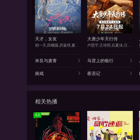
更新第16集
更新第12集
天才，女友
大唐少年天行传
胡一天,田曦薇,厉嘉琪,夏浩然
卢思宇,王培熙,石夏沫,汪轩宇
米良与麦青
马背上的银行
南戏
夜语记
相关热播
4.0