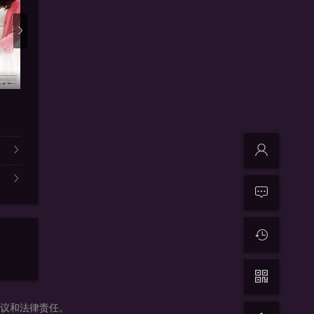
更新第04集
41集全
更新
被困在大阪的男孩
墨雨云间
百花杀
汪子航,秦佳林
吴谨言,王星越,陈鑫海,梁永棋
郑希怡,孟子
争议和法律责任。