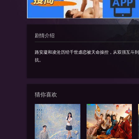
剧情介绍
路安凝和凌沧历经千世虐恋被天命操控，从双强互斗到
抗。
猜你喜欢